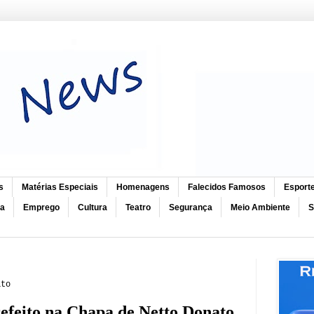
s
Matérias Especiais
Homenagens
Falecidos Famosos
Esport
ca
Emprego
Cultura
Teatro
Segurança
Meio Ambiente
S
ato
efeito na Chapa de Netto Donato