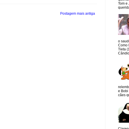
Tom e 
querida
Postagem mais antiga
o saud
Como M
Tieta 
Cândid
relemb
e Bobi 
cães qu
Claren