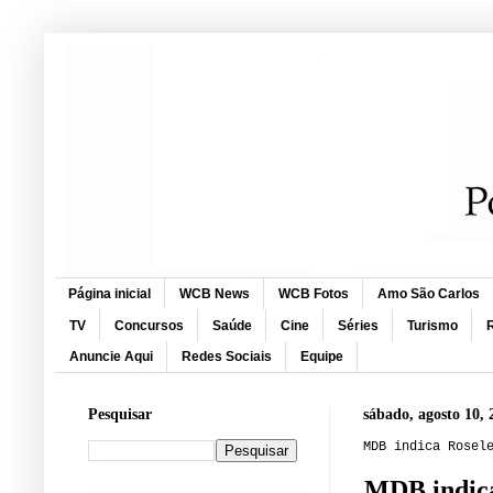
Página inicial
WCB News
WCB Fotos
Amo São Carlos
TV
Concursos
Saúde
Cine
Séries
Turismo
R
Anuncie Aqui
Redes Sociais
Equipe
Pesquisar
sábado, agosto 10, 
MDB indica Rosel
MDB indica