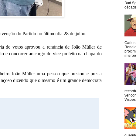
Bud Sp
década
venção do Partido no último dia 28 de julho.
Carlos
ia de votos aprovou a renúncia de João Müller de
Ronald
próxim
-lo e concorrer ao cargo de vice prefeito na chapa do
interpr
eiro João Müller uma pessoa que prestou e presta
 Françoso dizendo que o mesmo é um grande democrata
record
ver co
Visões
querid