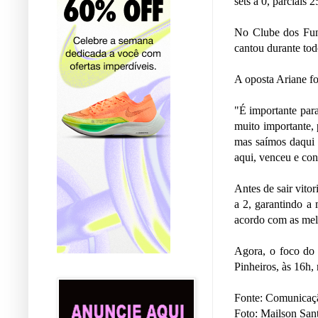
sets a 0, parciais 
No Clube dos Fun
cantou durante tod
A oposta Ariane f
"É importante para
muito importante, 
mas saímos daqui r
aqui, venceu e co
Antes de sair vito
a 2, garantindo a 
acordo com as melh
Agora, o foco do 
Pinheiros, às 16h
Fonte: Comunica
Foto: Mailson Sa