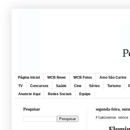
Página inicial
WCB News
WCB Fotos
Amo São Carlos
TV
Concursos
Saúde
Cine
Séries
Turismo
R
Anuncie Aqui
Redes Sociais
Equipe
Pesquisar
segunda-feira, out
Fluminense vence
Flumin