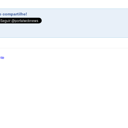
 compartilhe!
nte