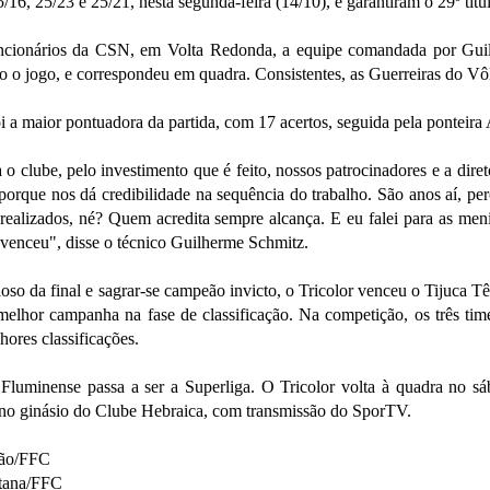
25/16, 25/23 e 25/21, nesta segunda-feira (14/10), e garantiram o 29º títul
cionários da CSN, em Volta Redonda, a equipe comandada por Guil
o o jogo, e correspondeu em quadra. Consistentes, as Guerreiras do Vôle
oi a maior pontuadora da partida, com 17 acertos, seguida pela ponte
 o clube, pelo investimento que é feito, nossos patrocinadores e a diret
porque nos dá credibilidade na sequência do trabalho. São anos aí, pe
ealizados, né? Quem acredita sempre alcança. E eu falei para as menin
nvenceu", disse o técnico Guilherme Schmitz.
rioso da final e sagrar-se campeão invicto, o Tricolor venceu o Tijuca T
melhor campanha na fase de classificação. Na competição, os três time
ores classificações.
Fluminense passa a ser a Superliga. O Tricolor volta à quadra no sá
, no ginásio do Clube Hebraica, com transmissão do SporTV.
ção/FFC
ntana/FFC