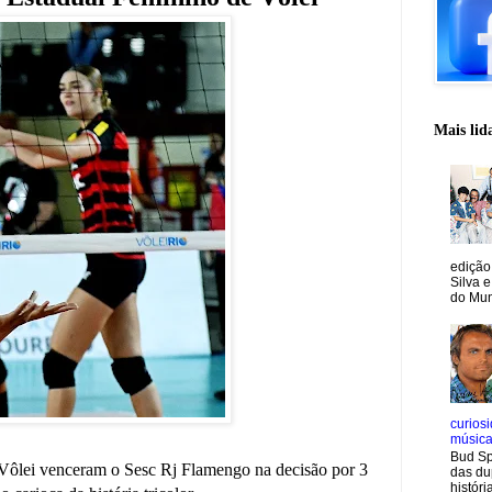
Mais lid
edição
Silva e
do Mun
curiosi
músic
Bud Sp
Vôlei venceram o Sesc Rj Flamengo na decisão por 3
das du
históri