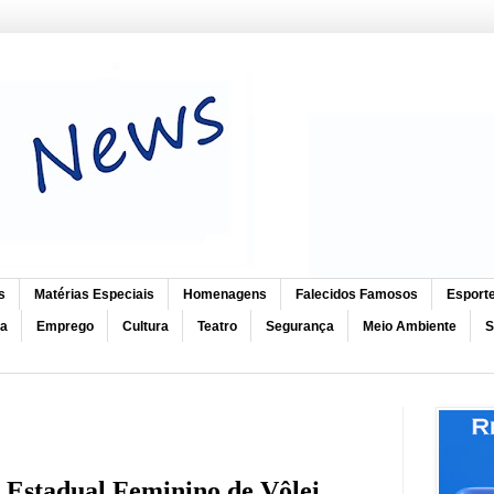
s
Matérias Especiais
Homenagens
Falecidos Famosos
Esport
ca
Emprego
Cultura
Teatro
Segurança
Meio Ambiente
S
 Estadual Feminino de Vôlei