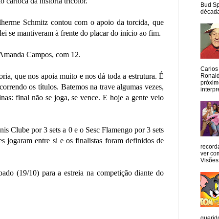
o carioca da história tricolor.
Bud Sp
década
herme Schmitz contou com o apoio da torcida, que
i se mantiveram à frente do placar do início ao fim.
ira Amanda Campos, com 12.
Carlos
oria, que nos apoia muito e nos dá toda a estrutura. É
Ronald
próxim
rcorrendo os títulos. Batemos na trave algumas vezes,
interpr
as: final não se joga, se vence. E hoje a gente veio
ênis Clube por 3 sets a 0 e o Sesc Flamengo por 3 sets
s jogaram entre si e os finalistas foram definidos de
record
ver co
Visões
bado (19/10) para a estreia na competição diante do
querid