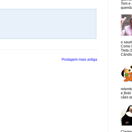
Tom e 
querida
o saud
Como M
Tieta 
Cândid
Postagem mais antiga
relemb
e Bobi 
cães qu
Claren