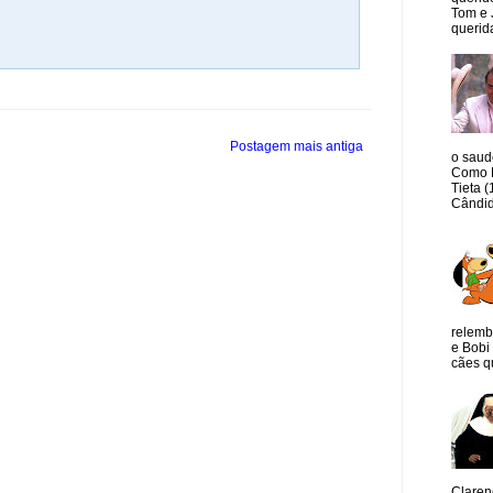
Tom e 
querida
Postagem mais antiga
o saud
Como M
Tieta 
Cândid
relemb
e Bobi 
cães qu
Claren