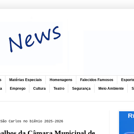
s
Matérias Especiais
Homenagens
Falecidos Famosos
Esport
ca
Emprego
Cultura
Teatro
Segurança
Meio Ambiente
S
 São Carlos no biênio 2025-2026
abalhos da Câmara Municipal de