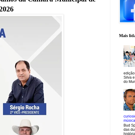
-2026
Mais lid
edição
Silva e
do Mun
curiosi
músic
Bud Sp
das du
históri