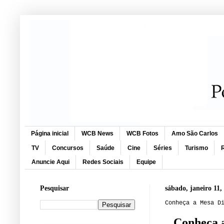
Página inicial
WCB News
WCB Fotos
Amo São Carlos
TV
Concursos
Saúde
Cine
Séries
Turismo
R
Anuncie Aqui
Redes Sociais
Equipe
Pesquisar
sábado, janeiro 11,
Conheça a Mesa D
Conheça a