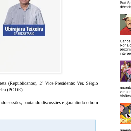
Bud Sp
década
Carlos
Ronald
próxim
interpr
eta (Republicanos), 2º Vice-Presidente: Ver. Sérgio
record
xeira (PODE).
ver co
Visões
ando sessões, pautando discussões e garantindo o bom
querid