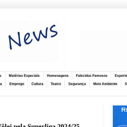
s
Matérias Especiais
Homenagens
Falecidos Famosos
Esport
ca
Emprego
Cultura
Teatro
Segurança
Meio Ambiente
S
ôlei pela Superliga 2024/25