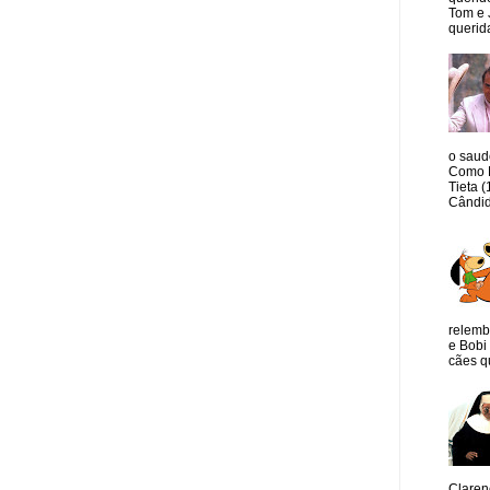
Tom e 
querida
o saud
Como M
Tieta 
Cândid
relemb
e Bobi 
cães qu
Claren