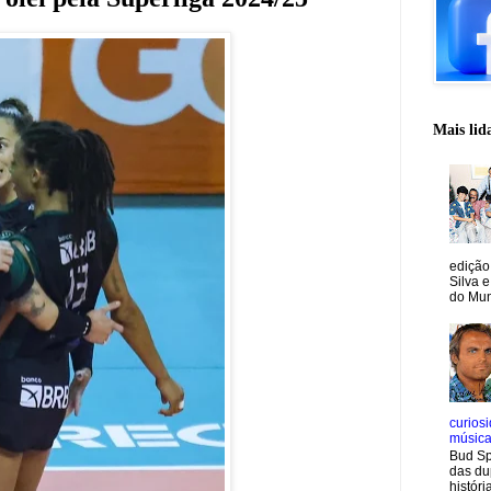
Mais lid
edição
Silva e
do Mun
curiosi
músic
Bud Sp
das du
históri