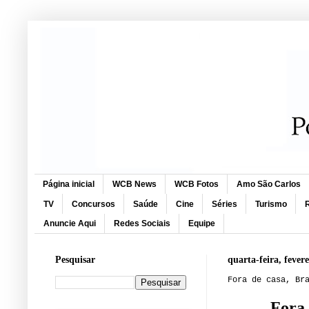
Página inicial
WCB News
WCB Fotos
Amo São Carlos
TV
Concursos
Saúde
Cine
Séries
Turismo
R
Anuncie Aqui
Redes Sociais
Equipe
Pesquisar
quarta-feira, fever
Fora de casa, Br
Fora 