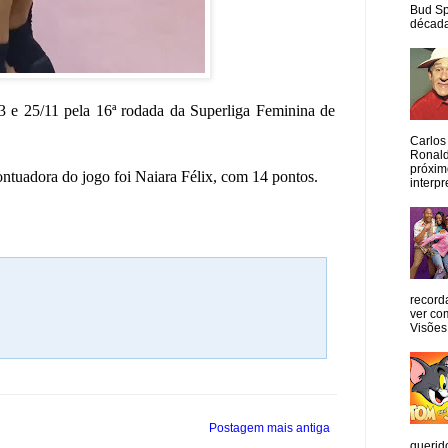
Bud Sp
década
3 e 25/11 pela 16ª rodada da Superliga Feminina de
Carlos
Ronald
próxim
ontuadora do jogo foi Naiara Félix, com 14 pontos.
interpr
record
ver co
Visões
Postagem mais antiga
querid