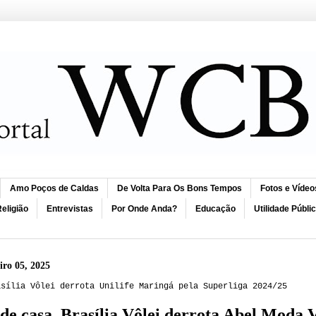
Amo Poços de Caldas
De Volta Para Os Bons Tempos
Fotos e Vídeo
eligião
Entrevistas
Por Onde Anda?
Educação
Utilidade Públi
eiro 05, 2025
asília Vôlei derrota Unilife Maringá pela Superliga 2024/25
de casa, Brasília Vôlei derrota Abel Moda V