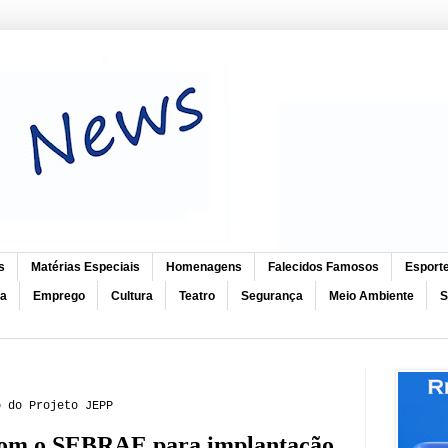
s
Matérias Especiais
Homenagens
Falecidos Famosos
Esport
ca
Emprego
Cultura
Teatro
Segurança
Meio Ambiente
S
o do Projeto JEPP
o com o SEBRAE para implantação