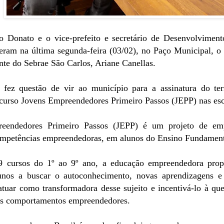
to Donato e o vice-prefeito e secretário de Desenvolvimen
eram na última segunda-feira (03/02), no Paço Municipal, o 
ente do Sebrae São Carlos, Ariane Canellas.
 fez questão de vir ao município para a assinatura do t
curso Jovens Empreendedores Primeiro Passos (JEPP) nas esc
eendedores Primeiro Passos (JEPP) é um projeto de em
ompetências empreendedoras, em alunos do Ensino Fundament
 cursos do 1º ao 9º ano, a educação empreendedora propo
lunos a buscar o autoconhecimento, novas aprendizagens e 
tuar como transformadora desse sujeito e incentivá-lo à q
dos comportamentos empreendedores.