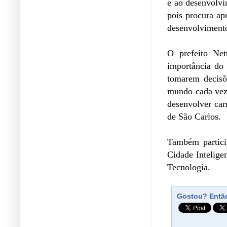
e ao desenvolv
pois procura ap
desenvolvimento 
O prefeito Net
importância do
tomarem decisõ
mundo cada vez 
desenvolver car
de São Carlos.
Também partici
Cidade Intelige
Tecnologia.
Gostou? Então