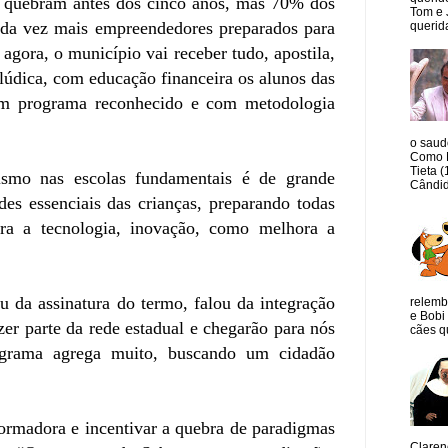
s quebram antes dos cinco anos, mas 70% dos
Tom e 
ada vez mais empreendedores preparados para
querida
gora, o município vai receber tudo, apostila,
lúdica, com educação financeira os alunos das
um programa reconhecido e com metodologia
o saud
Como M
Tieta 
ismo nas escolas fundamentais é de grande
Cândid
es essenciais das crianças, preparando todas
ara a tecnologia, inovação, como melhora a
 da assinatura do termo, falou da integração
relemb
e Bobi 
er parte da rede estadual e chegarão para nós
cães qu
ograma agrega muito, buscando um cidadão
formadora e incentivar a quebra de paradigmas
Claren