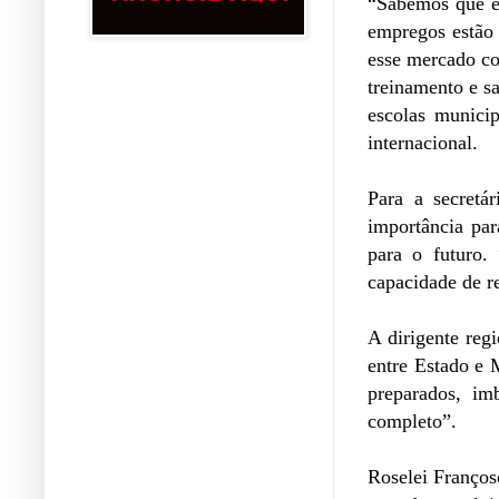
“Sabemos que e
empregos estão 
esse mercado co
treinamento e s
escolas munici
internacional.
Para a secretá
importância par
para o futuro.
capacidade de re
A dirigente reg
entre Estado e 
preparados, im
completo”.
Roselei Franços