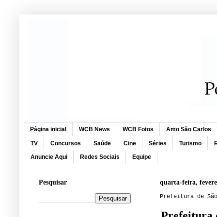
Página inicial
WCB News
WCB Fotos
Amo São Carlos
TV
Concursos
Saúde
Cine
Séries
Turismo
R
Anuncie Aqui
Redes Sociais
Equipe
Pesquisar
quarta-feira, fever
Prefeitura de Sã
Prefeitura