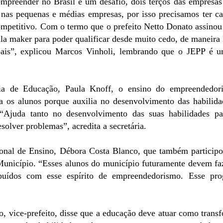
mpreender no Brasil é um desafio, dois terços das empresa
nas pequenas e médias empresas, por isso precisamos ter c
mpetitivo. Com o termo que o prefeito Netto Donato assinou a
ala maker para poder qualificar desde muito cedo, de maneira 
pais”, explicou Marcos Vinholi, lembrando que o JEPP é 
ria de Educação, Paula Knoff, o ensino do empreendedor
a os alunos porque auxilia no desenvolvimento das habilidad
 “Ajuda tanto no desenvolvimento das suas habilidades p
solver problemas”, acredita a secretária.
ional de Ensino, Débora Costa Blanco, que também participou
Município. “Esses alunos do município futuramente devem faz
buídos com esse espírito de empreendedorismo. Esse pr
o, vice-prefeito, disse que a educação deve atuar como trans