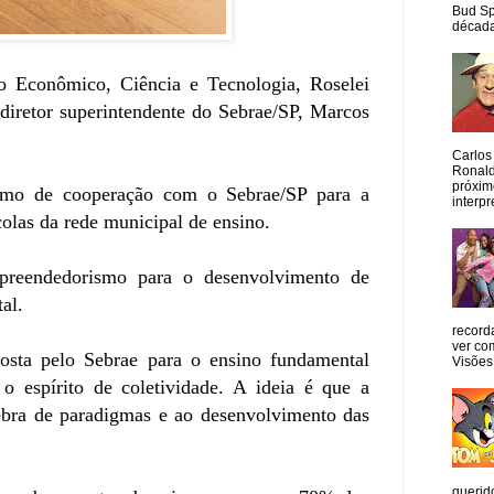
Bud Sp
década
to Econômico, Ciência e Tecnologia, Roselei
diretor superintendente do Sebrae/SP, Marcos
Carlos
Ronald
próxim
ermo de cooperação com o Sebrae/SP para a
interpr
olas da rede municipal de ensino.
preendedorismo para o desenvolvimento de
al.
record
ver co
sta pelo Sebrae para o ensino fundamental
Visões
o espírito de coletividade. A ideia é que a
uebra de paradigmas e ao desenvolvimento das
querid