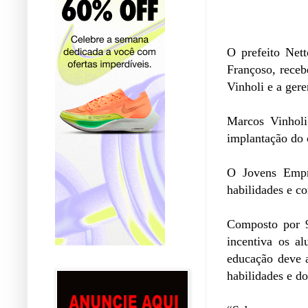
O prefeito Net
Françoso, receb
Vinholi e a ger
Marcos Vinholi
implantação do 
O Jovens Empr
habilidades e c
Composto por 9
incentiva os a
educação deve a
habilidades e 