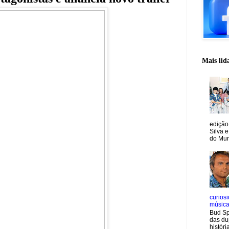
Mais lid
edição
Silva e
do Mun
curiosi
músic
Bud Sp
das du
históri