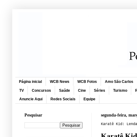
Página inicial
WCB News
WCB Fotos
Amo São Carlos
TV
Concursos
Saúde
Cine
Séries
Turismo
R
Anuncie Aqui
Redes Sociais
Equipe
Pesquisar
segunda-feira, mar
Karatê Kid: Lend
Karatê Kid: