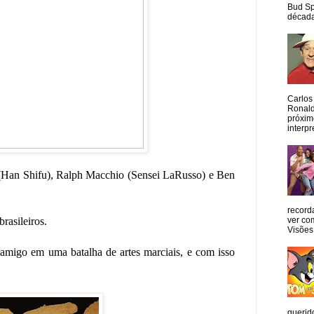
Bud Sp
década
Carlos
Ronald
próxim
interpr
 (Han Shifu), Ralph Macchio (Sensei LaRusso) e Ben
record
brasileiros.
ver co
Visões
amigo em uma batalha de artes marciais, e com isso
querid