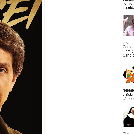
Tom e 
querida
o saud
Como M
Tieta 
Cândid
relemb
e Bobi 
cães qu
Claren