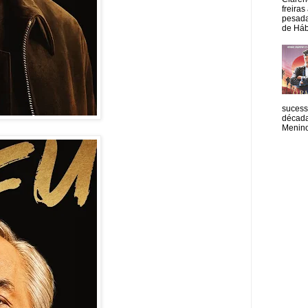
freiras
pesada
de Hábi
sucess
década
Menino