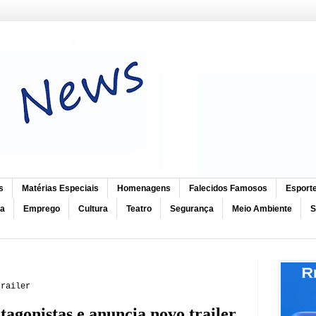
s
Matérias Especiais
Homenagens
Falecidos Famosos
Esport
ca
Emprego
Cultura
Teatro
Segurança
Meio Ambiente
S
trailer
tagonistas e anuncia novo trailer