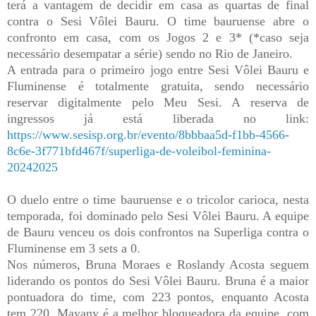
terá a vantagem de decidir em casa as quartas de final
contra o Sesi Vôlei Bauru. O time bauruense abre o
confronto em casa, com os Jogos 2 e 3* (*caso seja
necessário desempatar a série) sendo no Rio de Janeiro.
A entrada para o primeiro jogo entre Sesi Vôlei Bauru e
Fluminense é totalmente gratuita, sendo necessário
reservar digitalmente pelo Meu Sesi. A reserva de
ingressos já está liberada no link:
https://www.sesisp.org.br/evento/8bbbaa5d-f1bb-4566-
8c6e-3f771bfd467f/superliga-de-voleibol-feminina-
20242025
O duelo entre o time bauruense e o tricolor carioca, nesta
temporada, foi dominado pelo Sesi Vôlei Bauru. A equipe
de Bauru venceu os dois confrontos na Superliga contra o
Fluminense em 3 sets a 0.
Nos números, Bruna Moraes e Roslandy Acosta seguem
liderando os pontos do Sesi Vôlei Bauru. Bruna é a maior
pontuadora do time, com 223 pontos, enquanto Acosta
tem 220. Mayany é a melhor bloqueadora da equipe, com