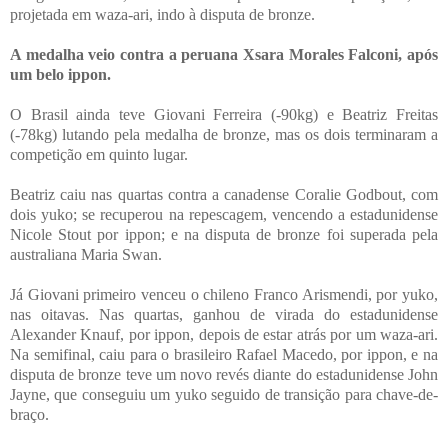
projetada em waza-ari, indo à disputa de bronze.
A medalha veio contra a peruana Xsara Morales Falconi, após
um belo ippon.
O Brasil ainda teve Giovani Ferreira (-90kg) e Beatriz Freitas
(-78kg) lutando pela medalha de bronze, mas os dois terminaram a
competição em quinto lugar.
Beatriz caiu nas quartas contra a canadense Coralie Godbout, com
dois yuko; se recuperou na repescagem, vencendo a estadunidense
Nicole Stout por ippon; e na disputa de bronze foi superada pela
australiana Maria Swan.
Já Giovani primeiro venceu o chileno Franco Arismendi, por yuko,
nas oitavas. Nas quartas, ganhou de virada do estadunidense
Alexander Knauf, por ippon, depois de estar atrás por um waza-ari.
Na semifinal, caiu para o brasileiro Rafael Macedo, por ippon, e na
disputa de bronze teve um novo revés diante do estadunidense John
Jayne, que conseguiu um yuko seguido de transição para chave-de-
braço.