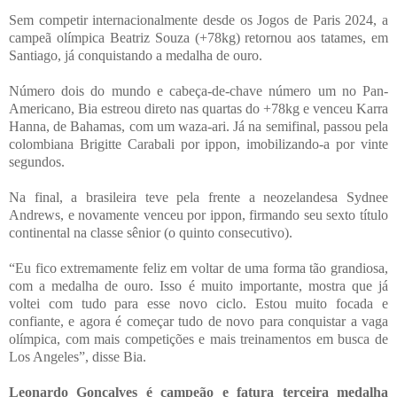
Sem competir internacionalmente desde os Jogos de Paris 2024, a
campeã olímpica Beatriz Souza (+78kg) retornou aos tatames, em
Santiago, já conquistando a medalha de ouro.
Número dois do mundo e cabeça-de-chave número um no Pan-
Americano, Bia estreou direto nas quartas do +78kg e venceu Karra
Hanna, de Bahamas, com um waza-ari. Já na semifinal, passou pela
colombiana Brigitte Carabali por ippon, imobilizando-a por vinte
segundos.
Na final, a brasileira teve pela frente a neozelandesa Sydnee
Andrews, e novamente venceu por ippon, firmando seu sexto título
continental na classe sênior (o quinto consecutivo).
“Eu fico extremamente feliz em voltar de uma forma tão grandiosa,
com a medalha de ouro. Isso é muito importante, mostra que já
voltei com tudo para esse novo ciclo. Estou muito focada e
confiante, e agora é começar tudo de novo para conquistar a vaga
olímpica, com mais competições e mais treinamentos em busca de
Los Angeles”, disse Bia.
Leonardo Gonçalves é campeão e fatura terceira medalha