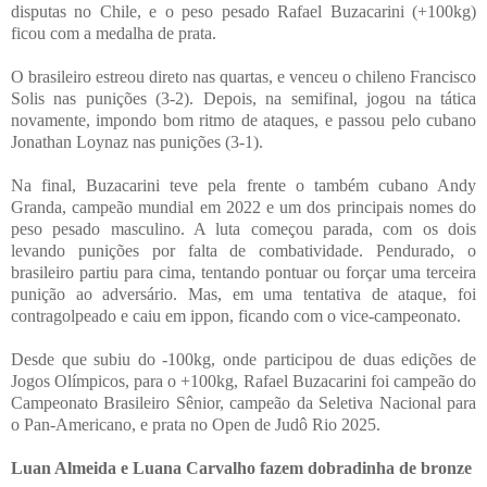
disputas no Chile, e o peso pesado Rafael Buzacarini (+100kg)
ficou com a medalha de prata.
O brasileiro estreou direto nas quartas, e venceu o chileno Francisco
Solis nas punições (3-2). Depois, na semifinal, jogou na tática
novamente, impondo bom ritmo de ataques, e passou pelo cubano
Jonathan Loynaz nas punições (3-1).
Na final, Buzacarini teve pela frente o também cubano Andy
Granda, campeão mundial em 2022 e um dos principais nomes do
peso pesado masculino. A luta começou parada, com os dois
levando punições por falta de combatividade. Pendurado, o
brasileiro partiu para cima, tentando pontuar ou forçar uma terceira
punição ao adversário. Mas, em uma tentativa de ataque, foi
contragolpeado e caiu em ippon, ficando com o vice-campeonato.
Desde que subiu do -100kg, onde participou de duas edições de
Jogos Olímpicos, para o +100kg, Rafael Buzacarini foi campeão do
Campeonato Brasileiro Sênior, campeão da Seletiva Nacional para
o Pan-Americano, e prata no Open de Judô Rio 2025.
Luan Almeida e Luana Carvalho fazem dobradinha de bronze