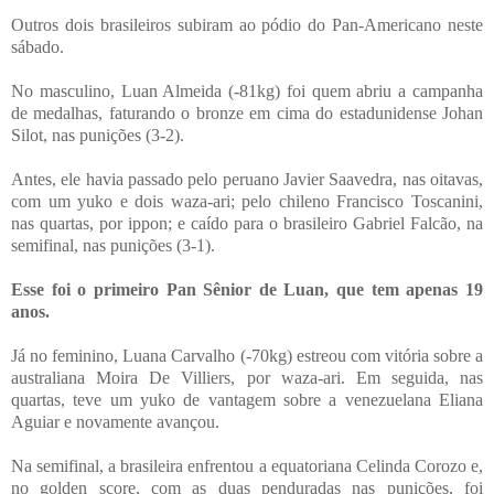
Outros dois brasileiros subiram ao pódio do Pan-Americano neste
sábado.
No masculino, Luan Almeida (-81kg) foi quem abriu a campanha
de medalhas, faturando o bronze em cima do estadunidense Johan
Silot, nas punições (3-2).
Antes, ele havia passado pelo peruano Javier Saavedra, nas oitavas,
com um yuko e dois waza-ari; pelo chileno Francisco Toscanini,
nas quartas, por ippon; e caído para o brasileiro Gabriel Falcão, na
semifinal, nas punições (3-1).
Esse foi o primeiro Pan Sênior de Luan, que tem apenas 19
anos.
Já no feminino, Luana Carvalho (-70kg) estreou com vitória sobre a
australiana Moira De Villiers, por waza-ari. Em seguida, nas
quartas, teve um yuko de vantagem sobre a venezuelana Eliana
Aguiar e novamente avançou.
Na semifinal, a brasileira enfrentou a equatoriana Celinda Corozo e,
no golden score, com as duas penduradas nas punições, foi