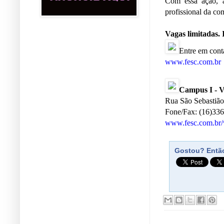
Com essa ação, 
profissional da co
Vagas limitadas. 
Entre em conta
www.fesc.com.br
Campus I - V
Rua São Sebastião
Fone/Fax: (16)33
www.fesc.com.br/
Gostou? Então