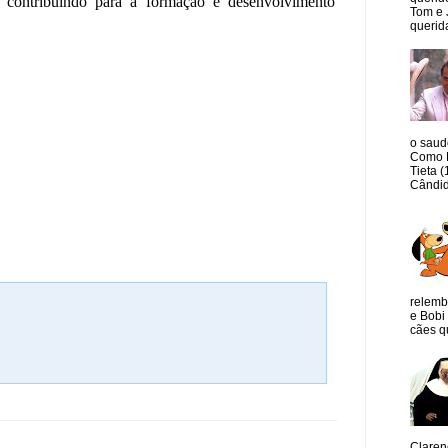
contribuindo para a formação e desenvolvimento
Tom e 
querida
o saud
Como M
Tieta 
Cândid
relemb
e Bobi 
cães qu
Claren