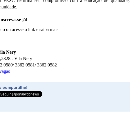
a FESC reafirma seu compromisso com a educação de qualidade, 
munidade.
Inscreva-se já!
to ou acesse o link e saiba mais
ila Nery
,2828 - Vila Nery
62.0580/ 3362.0581/ 3362.0582
vagas
 compartilhe!