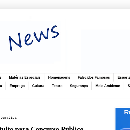
s
Matérias Especiais
Homenagens
Falecidos Famosos
Esport
ca
Emprego
Cultura
Teatro
Segurança
Meio Ambiente
S
atemática
tuito para Concurso Público –