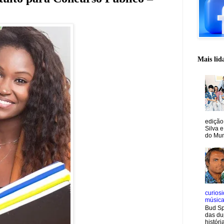
Mais lid
edição
Silva e
do Mun
curiosi
músic
Bud Sp
das du
históri