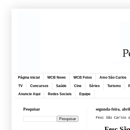
Página inicial
WCB News
WCB Fotos
Amo São Carlos
TV
Concursos
Saúde
Cine
Séries
Turismo
R
Anuncie Aqui
Redes Sociais
Equipe
Pesquisar
segunda-feira, abri
Fesc São Carlos 
Fesc São