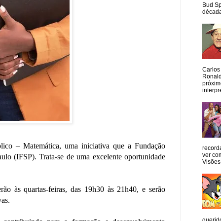
Bud Sp
década
Carlos
Ronald
próxim
interpr
blico – Matemática, uma iniciativa que a Fundação
record
ver co
ulo (IFSP). Trata-se de uma excelente oportunidade
Visões
rão às quartas-feiras, das 19h30 às 21h40, e serão
vas.
querid