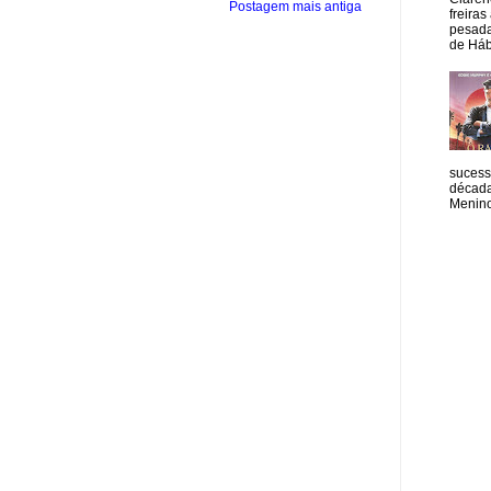
Postagem mais antiga
freiras
pesada
de Hábi
sucess
década
Menino