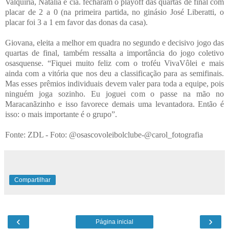
Valquíria, Natália e cia. fecharam o playoff das quartas de final com
placar de 2 a 0 (na primeira partida, no ginásio José Liberatti, o
placar foi 3 a 1 em favor das donas da casa).
Giovana, eleita a melhor em quadra no segundo e decisivo jogo das
quartas de final, também ressalta a importância do jogo coletivo
osasquense. “Fiquei muito feliz com o troféu VivaVôlei e mais
ainda com a vitória que nos deu a classificação para as semifinais.
Mas esses prêmios individuais devem valer para toda a equipe, pois
ninguém joga sozinho. Eu joguei com o passe na mão no
Maracanãzinho e isso favorece demais uma levantadora. Então é
isso: o mais importante é o grupo”.
Fonte: ZDL - Foto: @osascovoleibolclube-@carol_fotografia
Compartilhar
‹
›
Página inicial