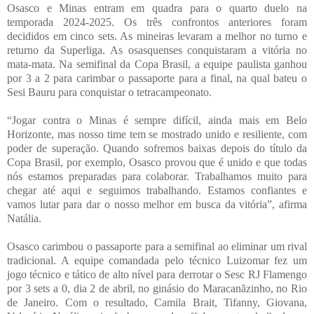
Osasco e Minas entram em quadra para o quarto duelo na
temporada 2024-2025. Os três confrontos anteriores foram
decididos em cinco sets. As mineiras levaram a melhor no turno e
returno da Superliga. As osasquenses conquistaram a vitória no
mata-mata. Na semifinal da Copa Brasil, a equipe paulista ganhou
por 3 a 2 para carimbar o passaporte para a final, na qual bateu o
Sesi Bauru para conquistar o tetracampeonato.
“Jogar contra o Minas é sempre difícil, ainda mais em Belo
Horizonte, mas nosso time tem se mostrado unido e resiliente, com
poder de superação. Quando sofremos baixas depois do título da
Copa Brasil, por exemplo, Osasco provou que é unido e que todas
nós estamos preparadas para colaborar. Trabalhamos muito para
chegar até aqui e seguimos trabalhando. Estamos confiantes e
vamos lutar para dar o nosso melhor em busca da vitória”, afirma
Natália.
Osasco carimbou o passaporte para a semifinal ao eliminar um rival
tradicional. A equipe comandada pelo técnico Luizomar fez um
jogo técnico e tático de alto nível para derrotar o Sesc RJ Flamengo
por 3 sets a 0, dia 2 de abril, no ginásio do Maracanãzinho, no Rio
de Janeiro. Com o resultado, Camila Brait, Tifanny, Giovana,