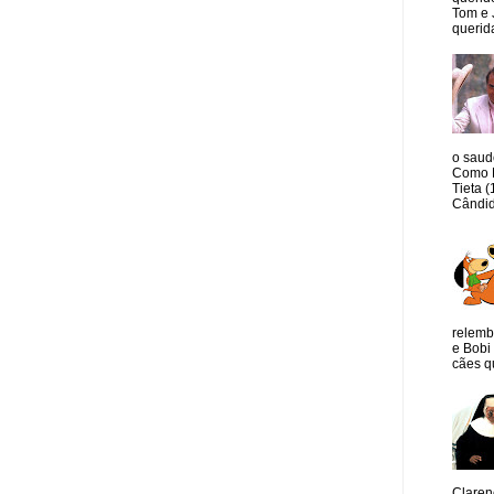
Tom e 
querida
o saud
Como M
Tieta 
Cândid
relemb
e Bobi 
cães qu
Claren