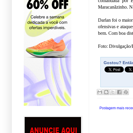
comandada por B
Maracanãzinho. Na 
Darlan foi o maio
ofensivas e ataqu
bem. Com boa distr
Foto: Divulgação
Gostou? Então
Postagem mais rece