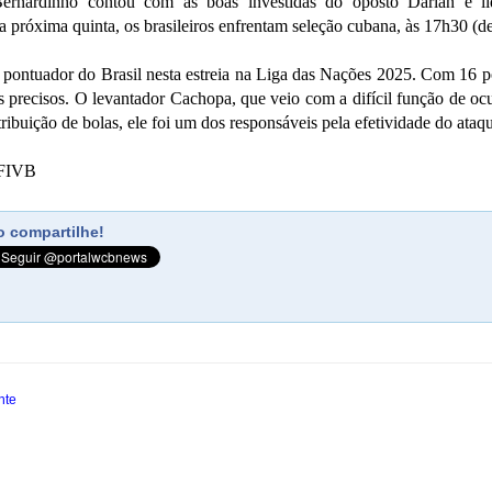
ernardinho contou com as boas investidas do oposto Darlan e l
próxima quinta, os brasileiros enfrentam seleção cubana, às 17h30 (de 
r pontuador do Brasil nesta estreia na Liga das Nações 2025. Com 16 p
es precisos. O levantador Cachopa, que veio com a difícil função de o
ibuição de bolas, ele foi um dos responsáveis pela efetividade do ataque
/FIVB
 compartilhe!
nte