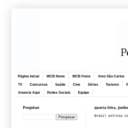
Página inicial
WCB News
WCB Fotos
Amo São Carlos
TV
Concursos
Saúde
Cine
Séries
Turismo
R
Anuncie Aqui
Redes Sociais
Equipe
Pesquisar
quarta-feira, junho
Brasil estreia c