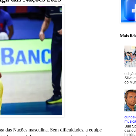
Mais lid
edição
Silva e
do Mun
curiosi
músic
Bud Sp
 Liga das Nações masculina. Sem dificuldades, a equipe
das du
históri