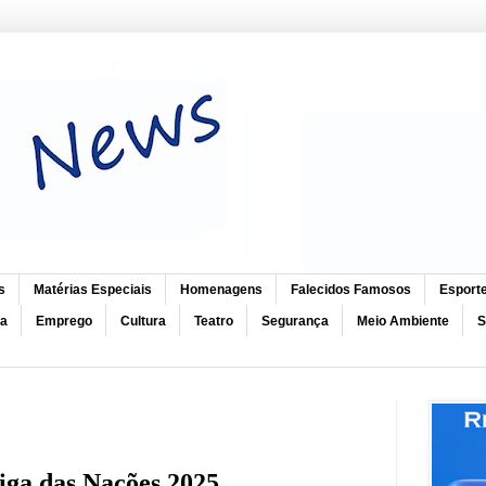
s
Matérias Especiais
Homenagens
Falecidos Famosos
Esport
ca
Emprego
Cultura
Teatro
Segurança
Meio Ambiente
S
Liga das Nações 2025