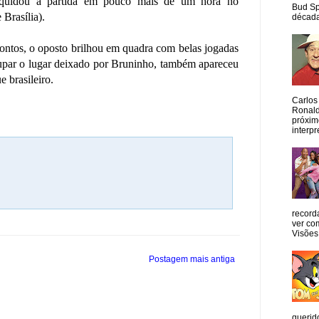
iquidou a partida em pouco mais de um hora no
Bud Sp
Brasília).
década
ontos, o oposto brilhou em quadra com belas jogadas
cupar o lugar deixado por Bruninho, também apareceu
 brasileiro.
Carlos
Ronald
próxim
interpr
record
ver co
Visões
Postagem mais antiga
querid