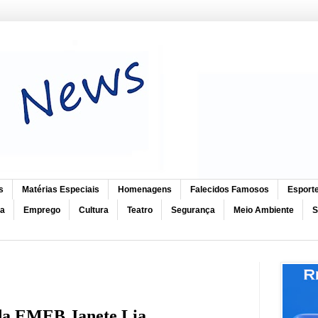
s
Matérias Especiais
Homenagens
Falecidos Famosos
Esport
ca
Emprego
Cultura
Teatro
Segurança
Meio Ambiente
S
 da EMEB Janete Lia