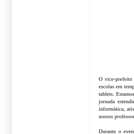
O vice-prefeito
escolas em temp
tablets. Estamo
jornada estend
informática, at
nossos professor
Durante o even