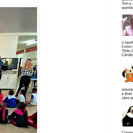
Tom e 
querida
o saud
Como M
Tieta 
Cândid
relemb
e Bobi 
cães qu
Claren