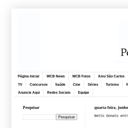
Página inicial
WCB News
WCB Fotos
Amo São Carlos
TV
Concursos
Saúde
Cine
Séries
Turismo
R
Anuncie Aqui
Redes Sociais
Equipe
Pesquisar
quarta-feira, junho
Netto Donato ent