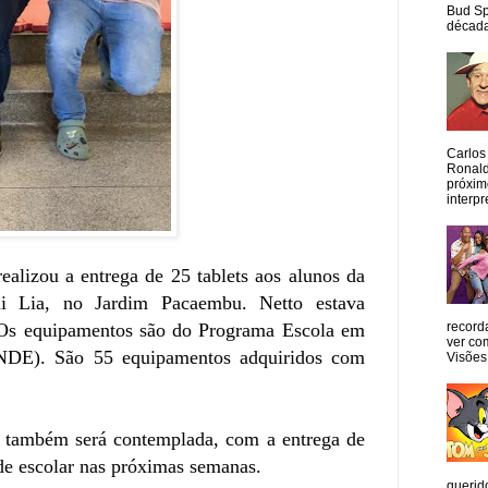
Bud Sp
década
Carlos
Ronald
próxim
interpr
realizou a entrega de 25 tablets aos alunos da
i Lia, no Jardim Pacaembu. Netto estava
. Os equipamentos são do Programa Escola em
record
ver co
NDE). São 55 equipamentos adquiridos com
Visões
também será contemplada, com a entrega de
dade escolar nas próximas semanas.
querid