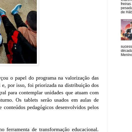
freiras
pesada
de Hábi
sucess
década
Menino
orçou o papel do programa na valorização das
, por isso, foi priorizada na distribuição dos
gral para contemplar unidades que atuam com
aturno. Os tablets serão usados em aulas de
s, e conteúdos pedagógicos desenvolvidos pelos
mo ferramenta de transformação educacional.