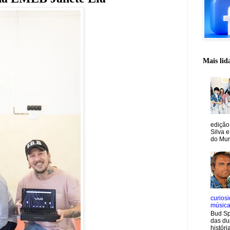
Mais lid
edição
Silva e
do Mun
curiosi
músic
Bud Sp
das du
históri