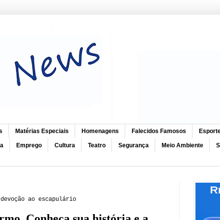
s
Matérias Especiais
Homenagens
Falecidos Famosos
Esport
ca
Emprego
Cultura
Teatro
Segurança
Meio Ambiente
S
 devoção ao escapulário
rmo. Conheça sua história e a