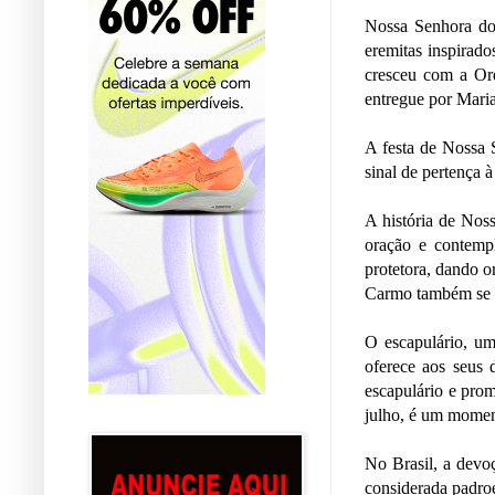
Nossa Senhora do
eremitas inspirad
cresceu com a Ord
entregue por Mari
A festa de Nossa 
sinal de pertença 
A história de Nos
oração e contempl
protetora, dando 
Carmo também se di
O escapulário, u
oferece aos seus 
escapulário e pro
julho, é um moment
No Brasil, a devo
considerada padroe