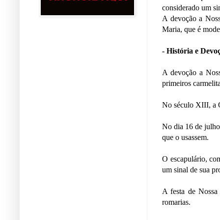
considerado um sin
A devoção a Noss
Maria, que é model
- História e Devo
A devoção a Nossa
primeiros carmeli
No século XIII, a 
No dia 16 de julh
que o usassem.
O escapulário, co
um sinal de sua pr
A festa de Nossa
romarias.