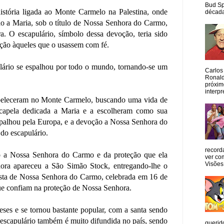
Bud Sp
tória ligada ao Monte Carmelo na Palestina, onde
década
ão a Maria, sob o título de Nossa Senhora do Carmo,
. O escapulário, símbolo dessa devoção, teria sido
eção àqueles que o usassem com fé.
lário se espalhou por todo o mundo, tornando-se um
Carlos
Ronald
próxim
interpr
abeleceram no Monte Carmelo, buscando uma vida de
a capela dedicada a Maria e a escolheram como sua
palhou pela Europa, e a devoção a Nossa Senhora do
do escapulário.
record
o a Nossa Senhora do Carmo e da proteção que ela
ver co
Visões
hora apareceu a São Simão Stock, entregando-lhe o
esta de Nossa Senhora do Carmo, celebrada em 16 de
que confiam na proteção de Nossa Senhora.
es e se tornou bastante popular, com a santa sendo
 escapulário também é muito difundida no país, sendo
querid