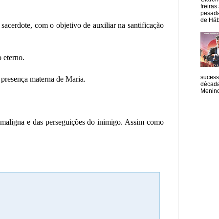
freiras
pesada
de Hábi
sacerdote, com o objetivo de auxiliar na santificação
 eterno.
sucess
 presença materna de Maria.
década
Menino
 maligna e das perseguições do inimigo. Assim como