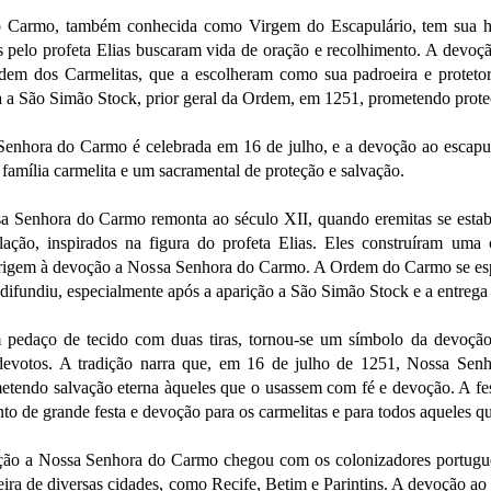
 Carmo, também conhecida como Virgem do Escapulário, tem sua his
os pelo profeta Elias buscaram vida de oração e recolhimento. A devoç
em dos Carmelitas, que a escolheram como sua padroeira e protetora
a a São Simão Stock, prior geral da Ordem, em 1251, prometendo prot
Senhora do Carmo é celebrada em 16 de julho, e a devoção ao escapu
à família carmelita e um sacramental de proteção e salvação.
sa Senhora do Carmo remonta ao século XII, quando eremitas se est
ação, inspirados na figura do profeta Elias. Eles construíram um
origem à devoção a Nossa Senhora do Carmo. A Ordem do Carmo se es
fundiu, especialmente após a aparição a São Simão Stock e a entrega 
m pedaço de tecido com duas tiras, tornou-se um símbolo da devoçã
devotos. A tradição narra que, em 16 de julho de 1251, Nossa Sen
metendo salvação eterna àqueles que o usassem com fé e devoção. A f
o de grande festa e devoção para os carmelitas e para todos aqueles 
ção a Nossa Senhora do Carmo chegou com os colonizadores portugues
ira de diversas cidades, como Recife, Betim e Parintins. A devoção ao