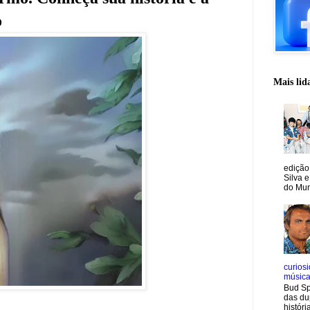
o
Mais lid
edição
Silva e
do Mun
curiosi
músic
Bud Sp
das du
históri