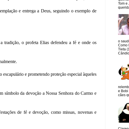
Tom e 
querida
emplação e entrega a Deus, seguindo o exemplo de
o saud
tradição, o profeta Elias defendeu a fé e onde os
Como M
Tieta 
Cândid
onalmente.
 escapulário e prometendo proteção especial àqueles
relemb
e Bobi 
e um símbolo da devoção a Nossa Senhora do Carmo e
cães qu
estações de fé e devoção, como missas, novenas e
Claren