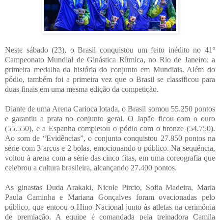
Neste sábado (23), o Brasil conquistou um feito inédito no 41º
Campeonato Mundial de Ginástica Rítmica, no Rio de Janeiro: a
primeira medalha da história do conjunto em Mundiais. Além do
pódio, também foi a primeira vez que o Brasil se classificou para
duas finais em uma mesma edição da competição.
Diante de uma Arena Carioca lotada, o Brasil somou 55.250 pontos
e garantiu a prata no conjunto geral. O Japão ficou com o ouro
(55.550), e a Espanha completou o pódio com o bronze (54.750).
Ao som de “Evidências”, o conjunto conquistou 27.850 pontos na
série com 3 arcos e 2 bolas, emocionando o público. Na sequência,
voltou à arena com a série das cinco fitas, em uma coreografia que
celebrou a cultura brasileira, alcançando 27.400 pontos.
As ginastas Duda Arakaki, Nicole Pircio, Sofia Madeira, Maria
Paula Caminha e Mariana Gonçalves foram ovacionadas pelo
público, que entoou o Hino Nacional junto às atletas na cerimônia
de premiação. A equipe é comandada pela treinadora Camila