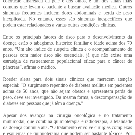
coloração amarelada da pele e dos olhos, é um dos sinais mais
comuns que levam o paciente a buscar avaliação médica. Outros
sintomas frequentes incluem dores abdominais e perda de peso
inexplicada. No entanto, esses são sintomas inespecíficos que
podem estar relacionados a várias outras condições clínicas.
Entre os principais fatores de risco para o desenvolvimento da
doença estão o tabagismo, histórico familiar e idade acima dos 70
anos. “Um alto índice de suspeita clínica e o acompanhamento de
pessoas com maior risco são essenciais, já que não existe uma
estratégia de rastreamento populacional eficaz para o câncer de
pâncreas”, afirma o médico.
Roeder alerta para dois sinais clínicos que merecem atenção
especial: “O surgimento repentino de diabetes mellitus em pacientes
acima de 50 anos, que não sejam obesos e apresentem perda de
peso, deve ser investigado. Da mesma forma, a descompensação de
diabetes em pessoas que já têm a doença.”
Apesar dos avanços na cirurgia oncológica e no tratamento
multimodal, que combina quimioterapia e radioterapia, a letalidade
da doença continua alta. “O tratamento envolve cirurgias complexas
e esquemas de quimioterapia que podem ser bastante tóxicos. Por