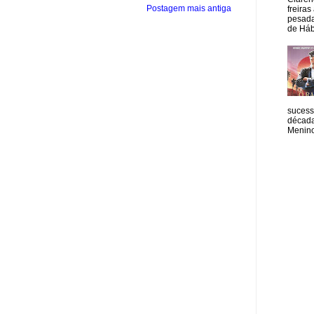
Postagem mais antiga
freiras
pesada
de Hábi
sucess
década
Menino