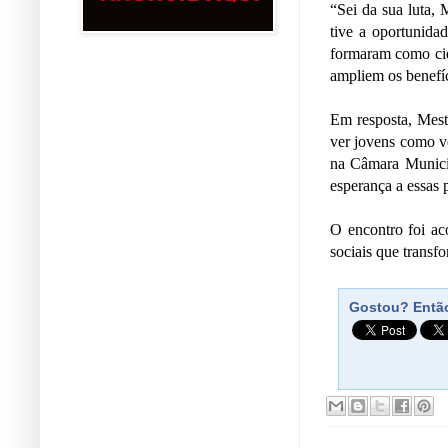
“Sei da sua luta, 
tive a oportunida
formaram como cid
ampliem os benefíc
Em resposta, Mestr
ver jovens como vo
na Câmara Municip
esperança a essas 
O encontro foi ac
sociais que trans
Gostou? Então