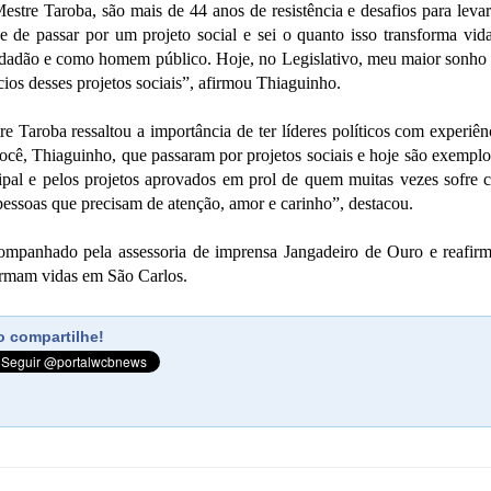
Mestre Taroba, são mais de 44 anos de resistência e desafios para le
de de passar por um projeto social e sei o quanto isso transforma vi
adão e como homem público. Hoje, no Legislativo, meu maior sonho é a
ios desses projetos sociais”, afirmou Thiaguinho.
e Taroba ressaltou a importância de ter líderes políticos com experiê
cê, Thiaguinho, que passaram por projetos sociais e hoje são exemplo 
al e pelos projetos aprovados em prol de quem muitas vezes sofre c
pessoas que precisam de atenção, amor e carinho”, destacou.
ompanhado pela assessoria de imprensa Jangadeiro de Ouro e reafirmo
formam vidas em São Carlos.
 compartilhe!