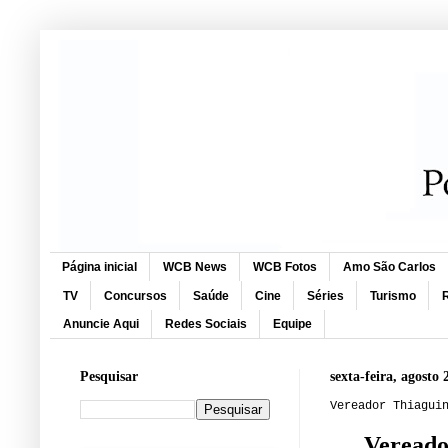
Página inicial
WCB News
WCB Fotos
Amo São Carlos
TV
Concursos
Saúde
Cine
Séries
Turismo
R
Anuncie Aqui
Redes Sociais
Equipe
Pesquisar
sexta-feira, agosto 
Vereador Thiagui
Vereado