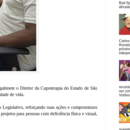
Bud Sp
década
Carlos
Ronald
próxim
interpr
record
gabinete o Diretor da Capoterapia do Estado de São
ver co
idade de vida.
Visões
o Legislativo, reforçando suas ações e compromissos
rojetos para pessoas com deficiência física e visual,
querid