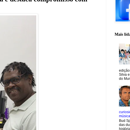
Mais lid
edição
Silva e
do Mun
curiosi
músic
Bud Sp
das du
históri