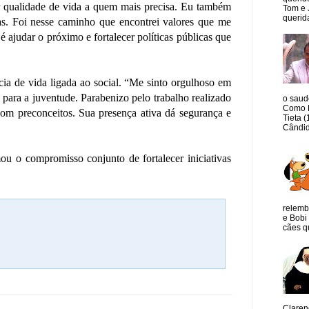
var qualidade de vida a quem mais precisa. Eu também
Tom e 
querida
das. Foi nesse caminho que encontrei valores que me
judar o próximo e fortalecer políticas públicas que
ncia de vida ligada ao social. “Me sinto orgulhoso em
para a juventude. Parabenizo pelo trabalho realizado
o saud
Como M
om preconceitos. Sua presença ativa dá segurança e
Tieta 
Cândid
u o compromisso conjunto de fortalecer iniciativas
relemb
e Bobi 
cães qu
Claren