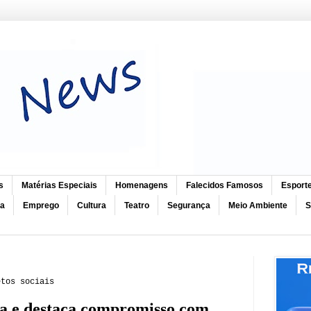
s
Matérias Especiais
Homenagens
Falecidos Famosos
Esport
ca
Emprego
Cultura
Teatro
Segurança
Meio Ambiente
S
etos sociais
ba e destaca compromisso com