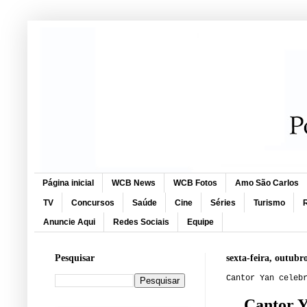
Página inicial
WCB News
WCB Fotos
Amo São Carlos
TV
Concursos
Saúde
Cine
Séries
Turismo
R
Anuncie Aqui
Redes Sociais
Equipe
Pesquisar
sexta-feira, outubr
Cantor Yan celeb
Cantor Y