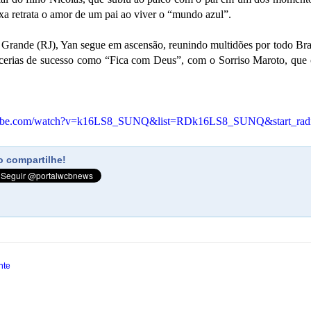
aixa retrata o amor de um pai ao viver o “mundo azul”.
Grande (RJ), Yan segue em ascensão, reunindo multidões por todo Bras
erias de sucesso como “Fica com Deus”, com o Sorriso Maroto, que ch
tube.com/watch?v=k16LS8_SUNQ&list=RDk16LS8_SUNQ&start_rad
 compartilhe!
nte