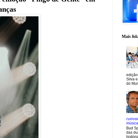
anças
Mais lid
edição
Silva e
do Mun
curiosi
músic
Bud Sp
das du
históri