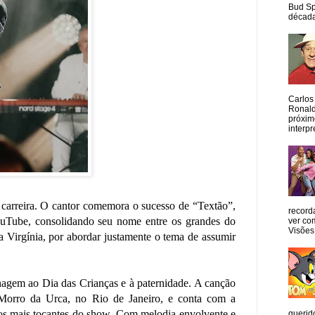
Bud Sp
década
Carlos
Ronald
próxim
interpr
 carreira. O cantor comemora o sucesso de “Textão”,
record
YouTube, consolidando seu nome entre os grandes do
ver co
Visões
a Virgínia, por abordar justamente o tema de assumir
agem ao Dia das Crianças e à paternidade. A canção
Morro da Urca, no Rio de Janeiro, e conta com a
tos mais tocantes do show. Com melodia envolvente e
querid