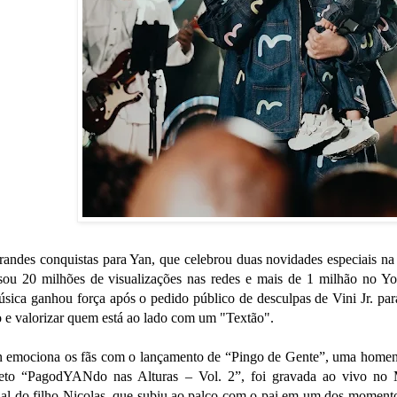
randes conquistas para Yan, que celebrou duas novidades especiais na
ssou 20 milhões de visualizações nas redes e mais de 1 milhão no 
sica ganhou força após o pedido público de desculpas de Vini Jr. par
 e valorizar quem está ao lado com um "Textão".
n emociona os fãs com o lançamento de “Pingo de Gente”, uma homen
jeto “PagodYANdo nas Alturas – Vol. 2”, foi gravada ao vivo no 
cial do filho Nicolas, que subiu ao palco com o pai em um dos momen