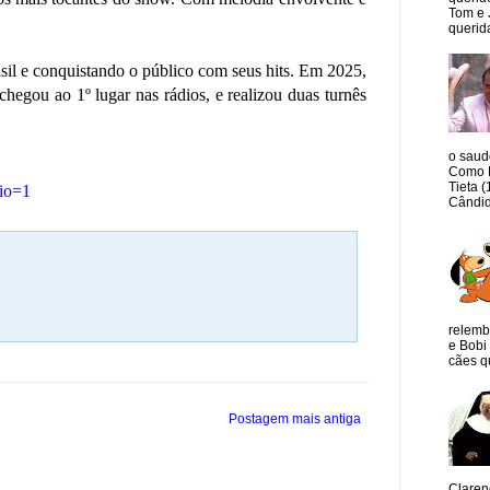
Tom e 
querida
il e conquistando o público com seus hits. Em 2025,
egou ao 1º lugar nas rádios, e realizou duas turnês
o saud
Como M
Tieta 
io=1
Cândid
relemb
e Bobi 
cães qu
Postagem mais antiga
Claren