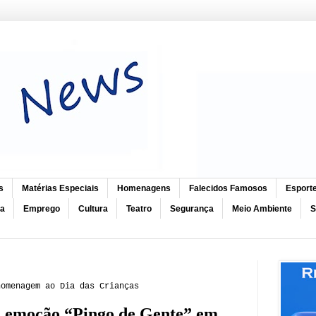
s
Matérias Especiais
Homenagens
Falecidos Famosos
Esport
ca
Emprego
Cultura
Teatro
Segurança
Meio Ambiente
S
homenagem ao Dia das Crianças
ça emoção “Pingo de Gente” em