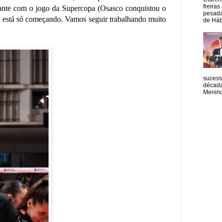
freiras
tante com o jogo da Supercopa (Osasco conquistou o
pesada
a está só começando. Vamos seguir trabalhando muito
de Hábi
sucess
década
Menino