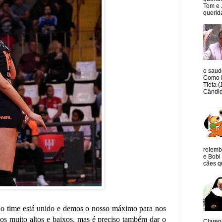
Tom e 
querida
o saud
Como M
Tieta 
Cândid
relemb
e Bobi 
cães qu
que o time está unido e demos o nosso máximo para nos
os muito altos e baixos, mas é preciso também dar o
Claren