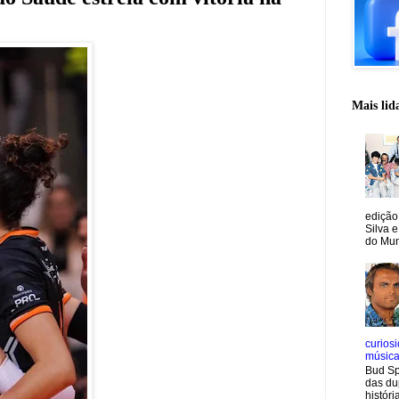
Mais lid
edição
Silva e
do Mun
curiosi
músic
Bud Sp
das du
históri