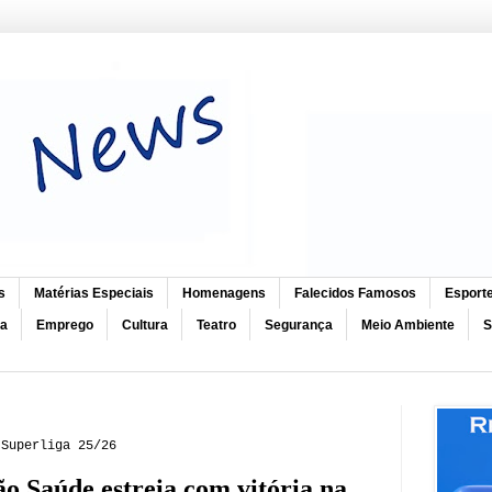
s
Matérias Especiais
Homenagens
Falecidos Famosos
Esport
ca
Emprego
Cultura
Teatro
Segurança
Meio Ambiente
S
 Superliga 25/26
o Saúde estreia com vitória na