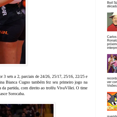
Bud Sp
década
Carlos
Ronald
próxim
interpr
 3 sets a 2, parciais de 24/26, 25/17, 25/16, 22/25 e
record
ntina Bianca Cugno também fez seu primeiro jogo na
ver co
Visões
 da partida, com direito ao troféu VivaVôlei. O time
nasce Sorocaba.
querid