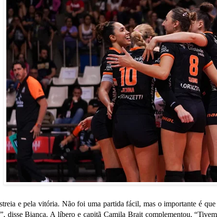
estreia e pela vitória. Não foi uma partida fácil, mas o importante é 
”, disse Bianca. A líbero e capitã Camila Brait complementou. “Tivem