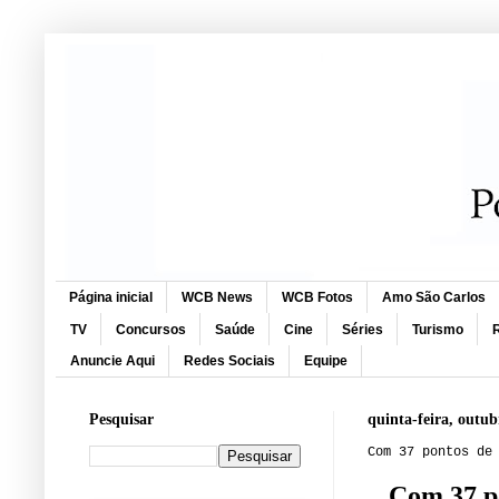
Página inicial
WCB News
WCB Fotos
Amo São Carlos
TV
Concursos
Saúde
Cine
Séries
Turismo
R
Anuncie Aqui
Redes Sociais
Equipe
Pesquisar
quinta-feira, outub
Com 37 pontos de
Com 37 po