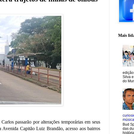
Mais lid
edição
Silva e
do Mun
curiosi
músic
o Carlos passarão por alterações temporárias em seus
Bud Sp
da Avenida Capitão Luiz Brandão, acesso aos bairros
das du
históri