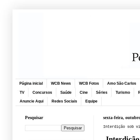
Página inicial
WCB News
WCB Fotos
Amo São Carlos
TV
Concursos
Saúde
Cine
Séries
Turismo
R
Anuncie Aqui
Redes Sociais
Equipe
Pesquisar
sexta-feira, outubr
Interdição sob v
Interdição