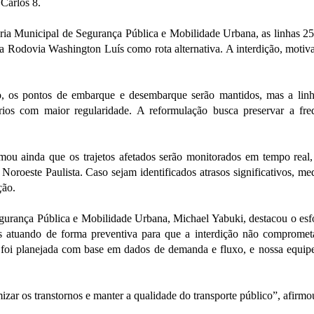
Carlos 8.
ria Municipal de Segurança Pública e Mobilidade Urbana, as linhas 2
r a Rodovia Washington Luís como rota alternativa. A interdição, motiv
, os pontos de embarque e desembarque serão mantidos, mas a linha
ios com maior regularidade. A reformulação busca preservar a fr
rmou ainda que os trajetos afetados serão monitorados em tempo real
 Noroeste Paulista. Caso sejam identificados atrasos significativos, me
ção.
egurança Pública e Mobilidade Urbana, Michael Yabuki, destacou o esfo
s atuando de forma preventiva para que a interdição não compromet
os foi planejada com base em dados de demanda e fluxo, e nossa equ
izar os transtornos e manter a qualidade do transporte público”, afirmo