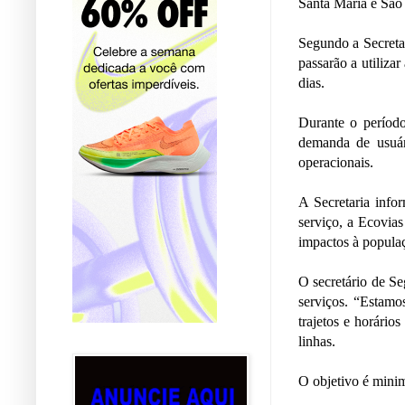
Santa Maria e São 
Segundo a Secreta
passarão a utiliza
dias.
Durante o período
demanda de usuár
operacionais.
A Secretaria info
serviço, a Ecovias
impactos à popula
O secretário de S
serviços. “Estamo
trajetos e horári
linhas.
O objetivo é minim