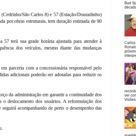
Bud Sp
década
5 (Cedrinho/São Carlos 8) e 57 (Estação/Douradinho)
ada por obras estruturais, tem duração estimada de 90
 57 terá sua grade horária ajustada para atender à
Carlos
Ronald
equência dos veículos, mesmo diante das mudanças
próxim
interpr
, em parceria com a concessionária responsável pelo
didas adicionais poderão ser adotadas para reduzir os
record
rço da administração em garantir a continuidade dos
ver co
Visões
a o deslocamento dos usuários. A reformulação dos
ipe seguirá acompanhando de perto o desempenho das
u.
querid