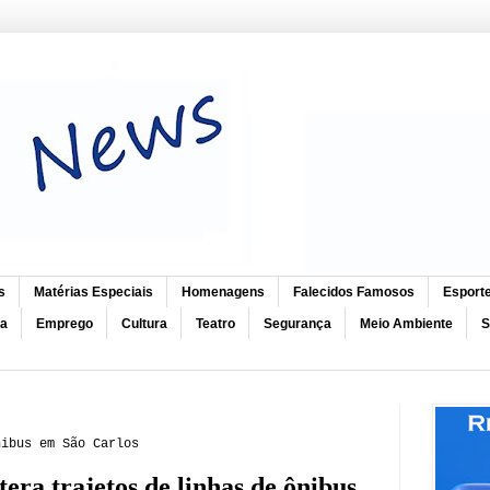
s
Matérias Especiais
Homenagens
Falecidos Famosos
Esport
ca
Emprego
Cultura
Teatro
Segurança
Meio Ambiente
S
nibus em São Carlos
era trajetos de linhas de ônibus