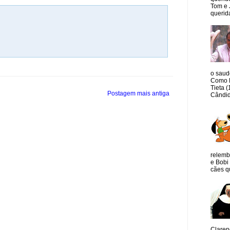
Tom e 
querida
o saud
Como M
Tieta 
Postagem mais antiga
Cândid
relemb
e Bobi 
cães qu
Claren