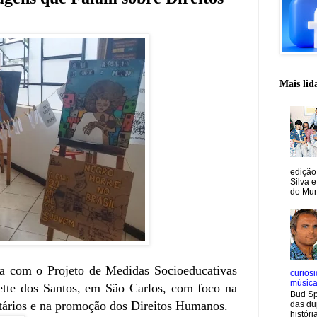
Mais lid
edição
Silva e
do Mun
ia com o Projeto de Medidas Socioeducativas
curiosi
músic
ette dos Santos, em São Carlos, com foco na
Bud Sp
nitários e na promoção dos Direitos Humanos.
das du
históri