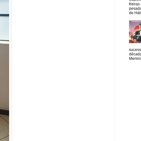
freiras
pesada
de Hábi
sucess
década
Menino