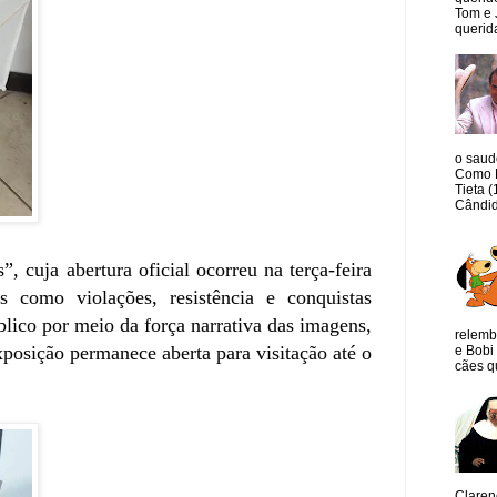
Tom e 
querida
o saud
Como M
Tieta 
Cândid
 cuja abertura oficial ocorreu na terça-feira
s como violações, resistência e conquistas
úblico por meio da força narrativa das imagens,
relemb
xposição permanece aberta para visitação até o
e Bobi 
cães qu
Claren