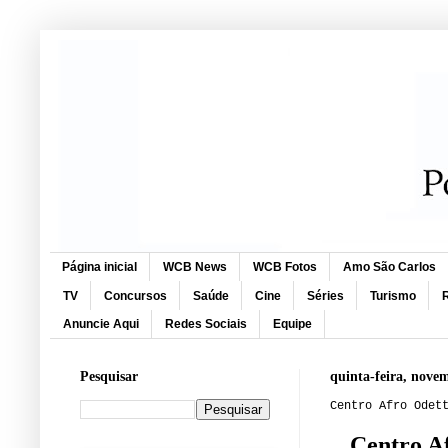
Página inicial
WCB News
WCB Fotos
Amo São Carlos
TV
Concursos
Saúde
Cine
Séries
Turismo
R
Anuncie Aqui
Redes Sociais
Equipe
Pesquisar
quinta-feira, nove
Centro Afro Odet
Centro Af