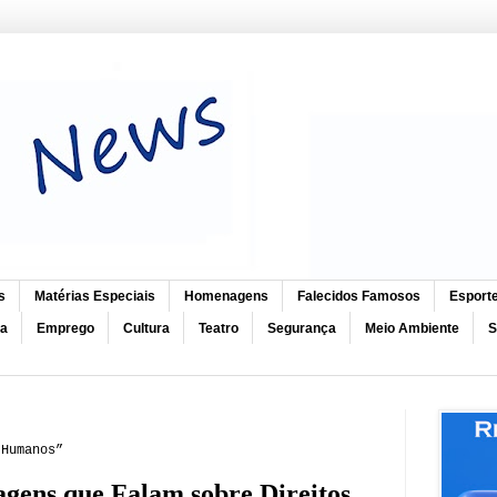
s
Matérias Especiais
Homenagens
Falecidos Famosos
Esport
ca
Emprego
Cultura
Teatro
Segurança
Meio Ambiente
S
 Humanos”
agens que Falam sobre Direitos