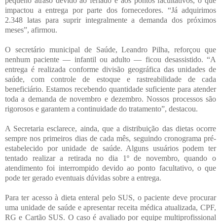
pequeno atraso devido ao feriado e aos pontos facultativos, o que
impactou a entrega por parte dos fornecedores. “Já adquirimos
2.348 latas para suprir integralmente a demanda dos próximos
meses”, afirmou.
O secretário municipal de Saúde, Leandro Pilha, reforçou que
nenhum paciente — infantil ou adulto — ficou desassistido. “A
entrega é realizada conforme divisão geográfica das unidades de
saúde, com controle de estoque e rastreabilidade de cada
beneficiário. Estamos recebendo quantidade suficiente para atender
toda a demanda de novembro e dezembro. Nossos processos são
rigorosos e garantem a continuidade do tratamento”, destacou.
A Secretaria esclarece, ainda, que a distribuição das dietas ocorre
sempre nos primeiros dias de cada mês, seguindo cronograma pré-
estabelecido por unidade de saúde. Alguns usuários podem ter
tentado realizar a retirada no dia 1º de novembro, quando o
atendimento foi interrompido devido ao ponto facultativo, o que
pode ter gerado eventuais dúvidas sobre a entrega.
Para ter acesso à dieta enteral pelo SUS, o paciente deve procurar
uma unidade de saúde e apresentar receita médica atualizada, CPF,
RG e Cartão SUS. O caso é avaliado por equipe multiprofissional