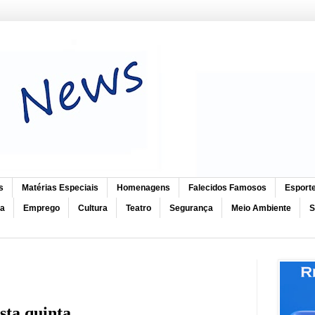
s
Matérias Especiais
Homenagens
Falecidos Famosos
Esport
ca
Emprego
Cultura
Teatro
Segurança
Meio Ambiente
S
ta quinta