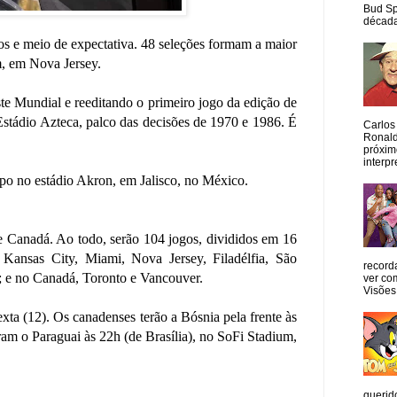
Bud Sp
década
s e meio de expectativa. 48 seleções formam a maior
m, em Nova Jersey.
ste Mundial e reeditando o primeiro jogo da edição de
Estádio Azteca, palco das decisões de 1970 e 1986. É
Carlos
Ronald
próxim
interpr
po no estádio Akron, em Jalisco, no México.
 e Canadá. Ao todo, serão 104 jogos, divididos em 16
 Kansas City, Miami, Nova Jersey, Filadélfia, São
record
; e no Canadá, Toronto e Vancouver.
ver co
Visões
ta (12). Os canadenses terão a Bósnia pela frente às
am o Paraguai às 22h (de Brasília), no SoFi Stadium,
querid