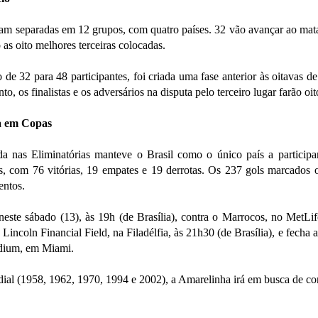
am separadas em 12 grupos, com quatro países. 32 vão avançar ao mata-m
as oito melhores terceiras colocadas.
de 32 para 48 participantes, foi criada uma fase anterior às oitavas de
to, os finalistas e os adversários na disputa pelo terceiro lugar farão oit
ra em Copas
a nas Eliminatórias manteve o Brasil como o único país a particip
s, com 76 vitórias, 19 empates e 19 derrotas. Os 237 gols marcados 
entos.
 neste sábado (13), às 19h (de Brasília), contra o Marrocos, no MetL
 Lincoln Financial Field, na Filadélfia, às 21h30 (de Brasília), e fecha
dium, em Miami.
al (1958, 1962, 1970, 1994 e 2002), a Amarelinha irá em busca de c