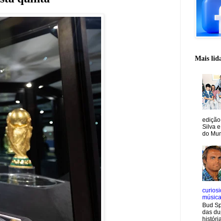
Mais lid
edição
Silva e
do Mun
curiosi
músic
Bud Sp
das du
históri