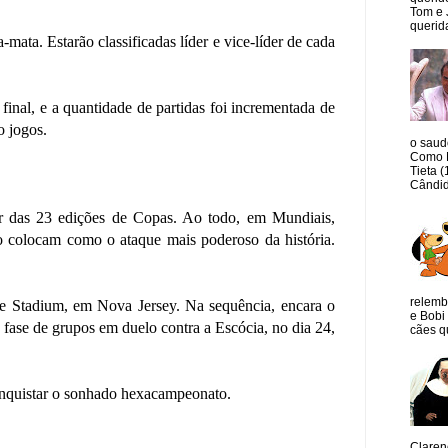
Tom e 
querida
ata. Estarão classificadas líder e vice-líder de cada
 final, e a quantidade de partidas foi incrementada de
o jogos.
o saud
Como M
Tieta 
Cândid
ar das 23 edições de Copas. Ao todo, em Mundiais,
o colocam como o ataque mais poderoso da história.
relemb
ife Stadium, em Nova Jersey. Na sequência, encara o
e Bobi 
 a fase de grupos em duelo contra a Escócia, no dia 24,
cães qu
onquistar o sonhado hexacampeonato.
Claren