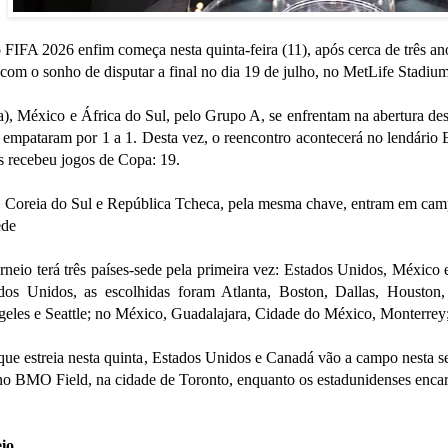
IFA 2026 enfim começa nesta quinta-feira (11), após cerca de três ano
, com o sonho de disputar a final no dia 19 de julho, no MetLife Stadiu
a), México e África do Sul, pelo Grupo A, se enfrentam na abertura de
empataram por 1 a 1. Desta vez, o reencontro acontecerá no lendário 
 recebeu jogos de Copa: 19.
h, Coreia do Sul e República Tcheca, pela mesma chave, entram em cam
ede
rneio terá três países-sede pela primeira vez: Estados Unidos, México
dos Unidos, as escolhidas foram Atlanta, Boston, Dallas, Houston,
geles e Seattle; no México, Guadalajara, Cidade do México, Monterrey
e estreia nesta quinta, Estados Unidos e Canadá vão a campo nesta sex
 no BMO Field, na cidade de Toronto, enquanto os estadunidenses encar
io