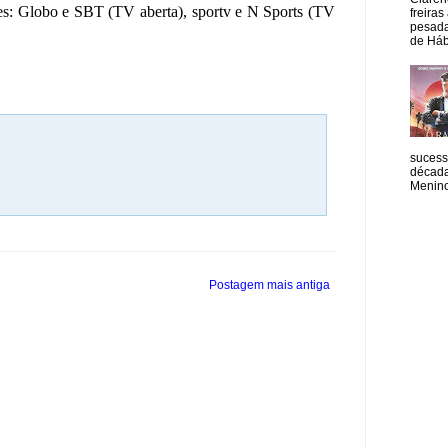
ntes: Globo e SBT (TV aberta), sportv e N Sports (TV
freiras
pesada
de Hábi
sucess
década
Menino
Postagem mais antiga