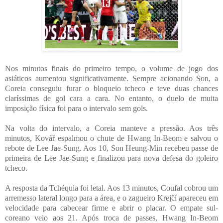
Nos minutos finais do primeiro tempo, o volume de jogo dos
asiáticos aumentou significativamente. Sempre acionando Son, a
Coreia conseguiu furar o bloqueio tcheco e teve duas chances
claríssimas de gol cara a cara. No entanto, o duelo de muita
imposição física foi para o intervalo sem gols.
Na volta do intervalo, a Coreia manteve a pressão. Aos três
minutos, Kovář espalmou o chute de Hwang In-Beom e salvou o
rebote de Lee Jae-Sung. Aos 10, Son Heung-Min recebeu passe de
primeira de Lee Jae-Sung e finalizou para nova defesa do goleiro
tcheco.
A resposta da Tchéquia foi letal. Aos 13 minutos, Coufal cobrou um
arremesso lateral longo para a área, e o zagueiro Krejčí apareceu em
velocidade para cabecear firme e abrir o placar. O empate sul-
coreano veio aos 21. Após troca de passes, Hwang In-Beom