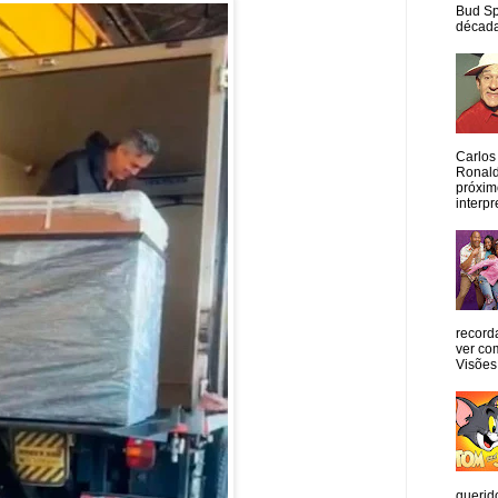
Bud Sp
década
Carlos
Ronald
próxim
interpr
record
ver co
Visões
querid