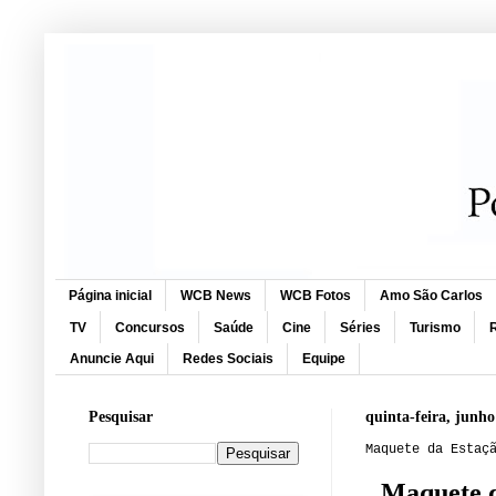
Página inicial
WCB News
WCB Fotos
Amo São Carlos
TV
Concursos
Saúde
Cine
Séries
Turismo
R
Anuncie Aqui
Redes Sociais
Equipe
Pesquisar
quinta-feira, junho
Maquete da Estaç
Maquete d