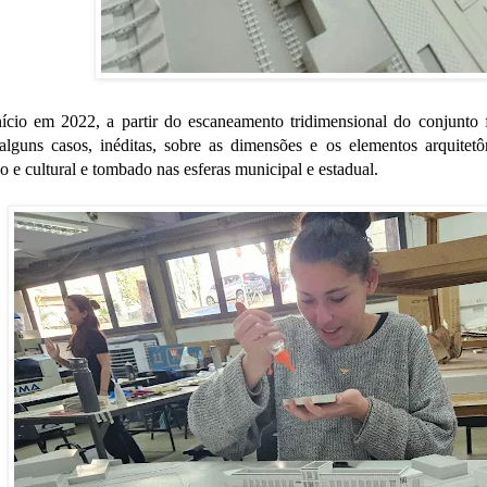
nício em 2022, a partir do escaneamento tridimensional do conjunto f
alguns casos, inéditas, sobre as dimensões e os elementos arquitetô
co e cultural e tombado nas esferas municipal e estadual.