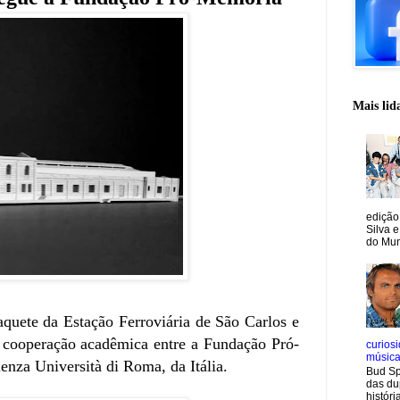
Mais lid
edição
Silva e
do Mun
uete da Estação Ferroviária de São Carlos e
a cooperação acadêmica entre a Fundação Pró-
curiosi
músic
nza Università di Roma, da Itália.
Bud Sp
das du
históri