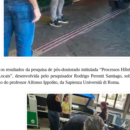
 os resultados da pesquisa de pós-doutorado intitulada “Processos Híb
ocais”, desenvolvida pelo pesquisador Rodrigo Peronti Santiago, so
o do professor Alfonso Ippolito, da Sapienza Università di Roma.