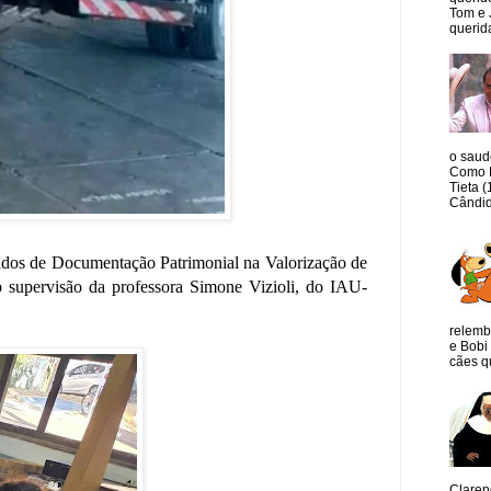
Tom e 
querida
o saud
Como M
Tieta 
Cândid
ridos de Documentação Patrimonial na Valorização de
b supervisão da professora Simone Vizioli, do IAU-
relemb
e Bobi 
cães qu
Claren