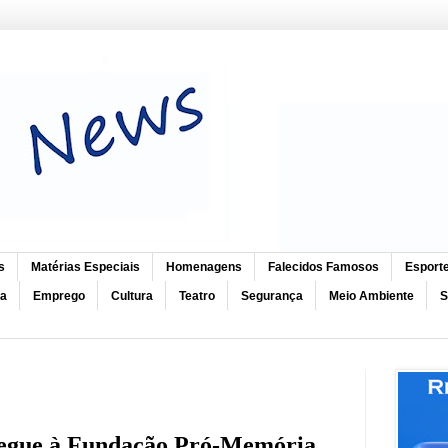
s
Matérias Especiais
Homenagens
Falecidos Famosos
Esport
ca
Emprego
Cultura
Teatro
Segurança
Meio Ambiente
S
tregue à Fundação Pró-Memória