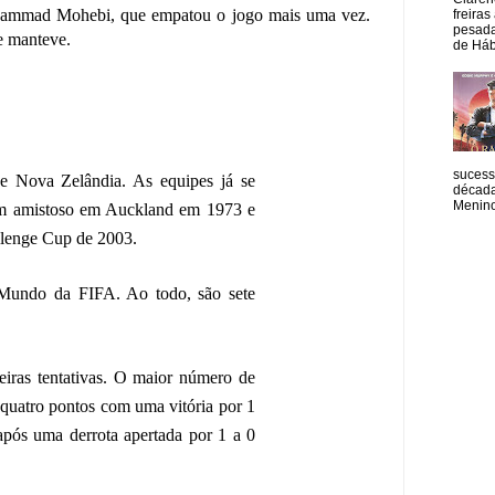
ohammad Mohebi, que empatou o jogo mais uma vez.
freiras
pesada
e manteve.
de Hábi
sucess
e Nova Zelândia. As equipes já se
década
Menino
um amistoso em Auckland em 1973 e
llenge Cup de 2003.
 Mundo da FIFA. Ao todo, são sete
eiras tentativas. O maior número de
quatro pontos com uma vitória por 1
após uma derrota apertada por 1 a 0