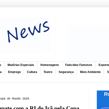
s
Matérias Especiais
Homenagens
Falecidos Famosos
Esport
ca
Emprego
Cultura
Teatro
Segurança
Meio Ambiente
S
Copa do Mundo 2026
mpate com a RI do Irã pela Copa