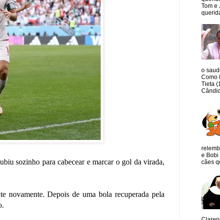
Tom e 
querida
o saud
Como M
Tieta 
Cândid
relemb
e Bobi 
ubiu sozinho para cabecear e marcar o gol da virada,
cães qu
nte novamente. Depois de uma bola recuperada pela
o.
Claren