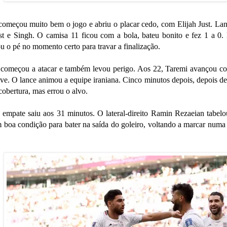
omeçou muito bem o jogo e abriu o placar cedo, com Elijah Just. La
st e Singh. O camisa 11 ficou com a bola, bateu bonito e fez 1 a 
 o pé no momento certo para travar a finalização.
 começou a atacar e também levou perigo. Aos 22, Taremi avançou com
rave. O lance animou a equipe iraniana. Cinco minutos depois, depois
cobertura, mas errou o alvo.
, o empate saiu aos 31 minutos. O lateral-direito Ramin Rezaeian ta
m boa condição para bater na saída do goleiro, voltando a marcar nu