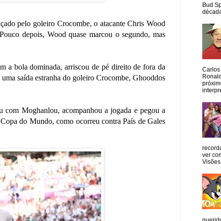
Bud Sp
década
nçado pelo goleiro Crocombe, o atacante Chris Wood
0. Pouco depois, Wood quase marcou o segundo, mas
 a bola dominada, arriscou de pé direito de fora da
Carlos
Ronald
 de uma saída estranha do goleiro Crocombe, Ghooddos
próxim
interpr
belou com Moghanlou, acompanhou a jogada e pegou a
ma Copa do Mundo, como ocorreu contra País de Gales
record
ver co
Visões
querid