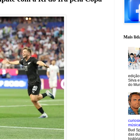
Mais lid
edição
Silva e
do Mun
curiosi
músic
Bud Sp
das du
históri