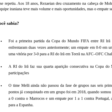
 se repetiu. Aos 18 anos, Rezaeian deu cruzamento na cabeça de M
equipe iraniana teve mais volume e mais oportunidades, mas o empate s
ocê sabia?
Foi a primeira partida da Copa do Mundo FIFA entre RI Irã 
enfrentaram duas vezes anteriormente; um empate em 0-0 em 
uma vitória por 3-0 para a RI do Irã em Teerã na AFC–OFC Cha
A RI do Irã faz sua quarta aparição consecutiva na Copa do
participações
O time Melli ainda não passou da fase de grupos nas seis prim
pontos já conquistado em um grupo foi em 2018, quando somou 
a 0 contra o Marrocos e um empate por 1 a 1 contra Portugal, 
para a Espanha.