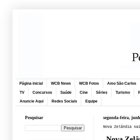
Página inicial
WCB News
WCB Fotos
Amo São Carlos
TV
Concursos
Saúde
Cine
Séries
Turismo
R
Anuncie Aqui
Redes Sociais
Equipe
Pesquisar
segunda-feira, junh
Nova Zelândia sa
Nova Zelân