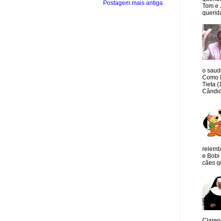
Postagem mais antiga
Tom e 
querida
o saud
Como M
Tieta 
Cândid
relemb
e Bobi 
cães qu
Claren