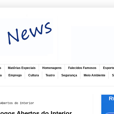
s
Matérias Especiais
Homenagens
Falecidos Famosos
Esport
ca
Emprego
Cultura
Teatro
Segurança
Meio Ambiente
S
 Abertos do Interior
Jogos Abertos do Interior