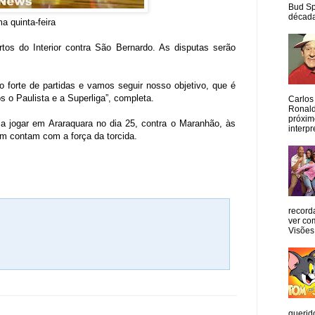
Bud Sp
década
 quinta-feira
rtos do Interior contra São Bernardo. As disputas serão
 forte de partidas e vamos seguir nosso objetivo, que é
o Paulista e a Superliga”, completa.
Carlos
Ronald
próxim
a a jogar em Araraquara no dia 25, contra o Maranhão, às
interpr
m contam com a força da torcida.
record
ver co
Visões
querid