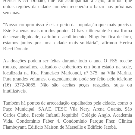
Herica Ricci Donato, que vai acompanhar a ação, afirmou que
outras regiões da cidade também receberão o bazar nas próximas
semanas.
“Nosso compromisso é estar perto da população que mais precisa.
Este é apenas mais um dos pontos. O bazar itinerante é uma forma
de levar dignidade, carinho e acolhimento. Ninguém fica de fora,
estamos juntos por uma cidade mais solidária”, afirmou Herica
Ricci Donato.
As doações podem ser feitas durante todo o ano. O FSS recebe
roupas, agasalhos, calçados e cobertores em bom estado na sede,
localizada na Rua Francisco Maricondi, nº 375, na Vila Marina.
Para grandes volumes, o agendamento pode ser feito pelo telefone
(16) 3372-0865. Não são aceitas peças rasgadas, sujas ou
inutilizáveis.
Também há pontos de arrecadação espalhados pela cidade, como o
Paço Municipal, SAAE, FESC Vila Nery, Arena Guarás, São
Carlos Clube, Escola Infantil Jequitibá, Colégio Anglo, Academia
Vida, Condomínio Faber 4, Condomínio Parque Fher, Clínica
Flamboyant, Edifício Maison de Marseille e Edifício Jatobá.