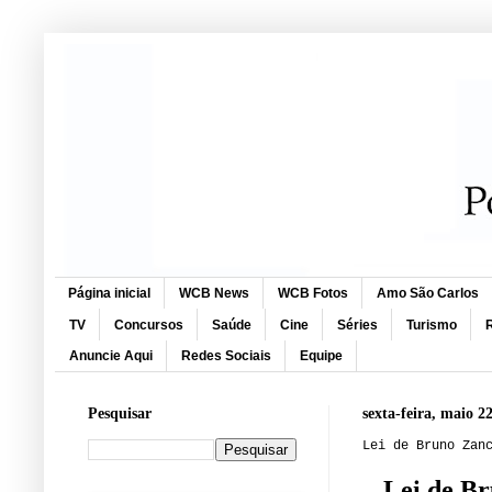
Página inicial
WCB News
WCB Fotos
Amo São Carlos
TV
Concursos
Saúde
Cine
Séries
Turismo
R
Anuncie Aqui
Redes Sociais
Equipe
Pesquisar
sexta-feira, maio 2
Lei de Bruno Zan
Lei de Br