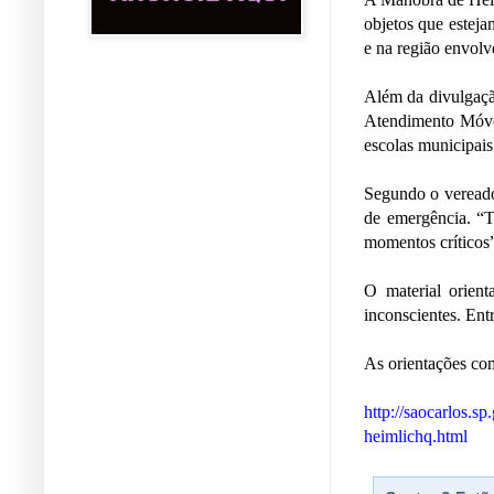
objetos que esteja
e na região envol
Além da divulgaçã
Atendimento Móvel
escolas municipais
Segundo o vereado
de emergência. “T
momentos críticos”
O material orient
inconscientes. Ent
As orientações com
http://saocarlos.
heimlichq.html