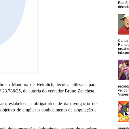
Bud Sp
década
Carlos
Ronald
próxim
interpr
obre a Manobra de Heimlich, técnica utilizada para
record
º 23.786/25, de autoria do vereador Bruno Zancheta.
ver co
Visões
to, estabelece a obrigatoriedade da divulgação de
 o objetivo de ampliar o conhecimento da população e
querid
meio de compressões abdominais, capazes de expulsar