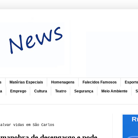
s
Matérias Especiais
Homenagens
Falecidos Famosos
Esport
ca
Emprego
Cultura
Teatro
Segurança
Meio Ambiente
S
salvar vidas em São Carlos
e manobra de desengasgo e
pode