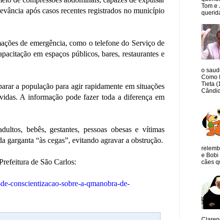
Tom e 
levância após casos recentes registrados no município
querida
mações de emergência, como o telefone do Serviço de
citação em espaços públicos, bares, restaurantes e
o saud
Como M
Tieta 
arar a população para agir rapidamente em situações
Cândid
vidas. A informação pode fazer toda a diferença em
dultos, bebês, gestantes, pessoas obesas e vítimas
 da garganta “às cegas”, evitando agravar a obstrução.
relemb
e Bobi 
Prefeitura de São Carlos:
cães qu
s-de-conscientizacao-sobre-a-qmanobra-de-
Claren