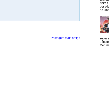
freiras
pesada
de Hábi
Postagem mais antiga
sucess
década
Menino