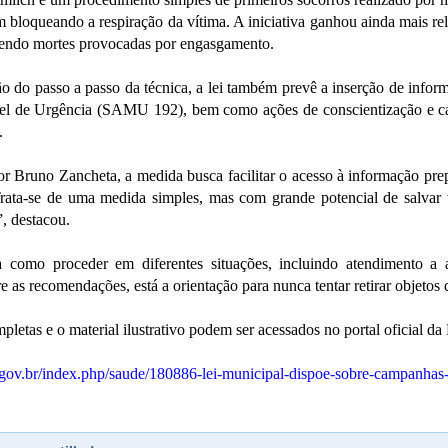
m bloqueando a respiração da vítima. A iniciativa ganhou ainda mais re
vendo mortes provocadas por engasgamento.
o do passo a passo da técnica, a lei também prevê a inserção de infor
 de Urgência (SAMU 192), bem como ações de conscientização e capa
.
r Bruno Zancheta, a medida busca facilitar o acesso à informação prep
rata-se de uma medida simples, mas com grande potencial de salvar 
, destacou.
a como proceder em diferentes situações, incluindo atendimento a a
re as recomendações, está a orientação para nunca tentar retirar objetos
pletas e o material ilustrativo podem ser acessados no portal oficial da 
sp.gov.br/index.php/saude/180886-lei-municipal-dispoe-sobre-campanha