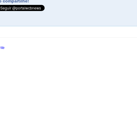
 compartilhe!
nte