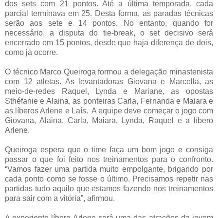
dos sets com 21 pontos. Até a última temporada, cada
parcial terminava em 25. Desta forma, as paradas técnicas
serão aos sete e 14 pontos. No entanto, quando for
necessário, a disputa do tie-break, o set decisivo será
encerrado em 15 pontos, desde que haja diferença de dois,
como já ocorre.
O técnico Marco Queiroga formou a delegação minastenista
com 12 atletas. As levantadoras Giovana e Marcella, as
meio-de-redes Raquel, Lynda e Mariane, as opostas
Sthéfanie e Alaina, as ponteiras Carla, Fernanda e Maiara e
as líberos Arlene e Laís. A equipe deve começar o jogo com
Giovana, Alaina, Carla, Maiara, Lynda, Raquel e a líbero
Arlene.
Queiroga espera que o time faça um bom jogo e consiga
passar o que foi feito nos treinamentos para o confronto.
“Vamos fazer uma partida muito empolgante, brigando por
cada ponto como se fosse o último. Precisamos repetir nas
partidas tudo aquilo que estamos fazendo nos treinamentos
para sair com a vitória”, afirmou.
A experiente líbero Arlene será uma das atrações da jovem