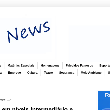
s
Matérias Especiais
Homenagens
Falecidos Famosos
Esport
ca
Emprego
Cultura
Teatro
Segurança
Meio Ambiente
S
superior
em níveis intermediário e