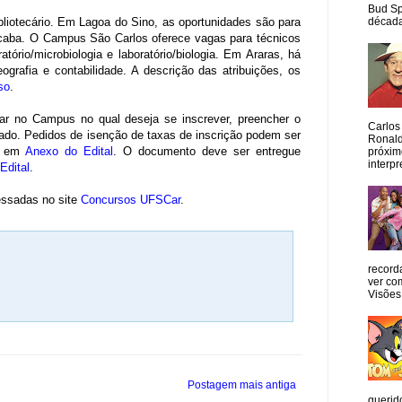
Bud Sp
década
ibliotecário. Em Lagoa do Sino, as oportunidades são para
orocaba. O Campus São Carlos oferece vagas para técnicos
atório/microbiologia e laboratório/biologia. Em Araras, há
grafia e contabilidade. A descrição das atribuições, os
so
.
icar no Campus no qual deseja se inscrever, preencher o
Carlos
nado. Pedidos de isenção de taxas de inscrição podem ser
Ronald
te em
Anexo do Edital
. O documento deve ser entregue
próxim
interpr
Edital
.
essadas no site
Concursos UFSCar
.
record
ver co
Visões
Postagem mais antiga
querid