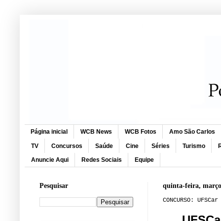
Página inicial
WCB News
WCB Fotos
Amo São Carlos
TV
Concursos
Saúde
Cine
Séries
Turismo
R
Anuncie Aqui
Redes Sociais
Equipe
Pesquisar
quinta-feira, março
CONCURSO: UFSCar
UFSCar