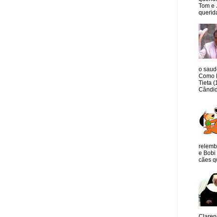
Tom e 
querida
o saud
Como M
Tieta 
Cândid
relemb
e Bobi 
cães qu
Claren