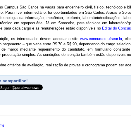
 no Campus São Carlos há vagas para engenheiro civil, físico, tecnólogo e b
ico. Para nível intermediário, há oportunidades em São Carlos, Araras e S
ecnologia da informação, mecânica, telefonia, laboratório/edificações, labor
técnico em agropecuária. Já em Sorocaba, para técnicos em laboratório/geo
cos para cada cargo e as remunerações estão disponíveis no
Edital do Concur
scrição, os interessados devem acessar o site
www.concursos.ufscar.br
, cl
r o pagamento – que varia entre R$ 70 e R$ 90, dependendo do cargo selecio
4 de março mediante requerimento do candidato, em formulário constan
r procuração simples. As condições de isenção também estão disponíveis no
bre critérios de avaliação, realização de provas e cronograma podem ser ac
 compartilhe!
nte