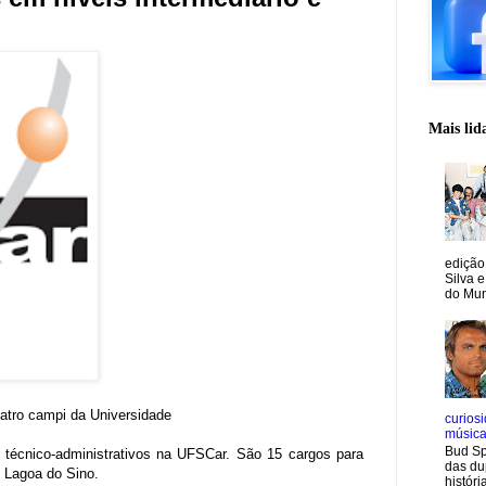
Mais lid
edição
Silva e
do Mun
uatro campi da Universidade
curiosi
músic
Bud Sp
es técnico-administrativos na UFSCar. São 15 cargos para
das du
e Lagoa do Sino.
históri