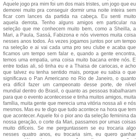
Aquele jogo pra mim foi um dos mais tristes, um jogo que eu
demorei muito pra conseguir dormir uma noite inteira sem
ficar com lances da partida na cabeça. Eu senti muito
aquela derrota. Tenho alguns amigos em particular na
seleção que me conhecem muito bem, como a Sheilla, a
Mari, a Paula, Sassá, Fabizona e nós vivemos muita coisa
nesses anos todos. Às vezes jogamos juntos por um tempo
na seleção e ai vai cada uma pro seu clube e acaba que
ficamos um tempo sem falar e, quando a gente encontra,
temos uma empatia, uma coisa muito bacana entre nós. E
entre todas ali, só tinha eu e a Thaisa de cariocas, e acho
que talvez eu tenha sentido mais, porque eu sabia o que
significava o Pan Americano no Rio de Janeiro, o quanto
era difícil fazer um campeonato desse porte, de nível
mundial dentro do Brasil, o quanto as pessoas trabalharam
para que o evento acontecesse e tinha muitos amigos, muita
família, muita gente que merecia uma vitória nossa ali e nós
mesmos. Mas eu te digo que tudo acontece na hora que tem
que acontecer. Aquele foi o pior ano da seleção feminina da
nossa geração, o corte da Mari, passamos por umas coisas
muito difíceis. Se me perguntassem se eu trocaria algo
nesses quatro anos, eu trocaria sim, eu quero ganhar