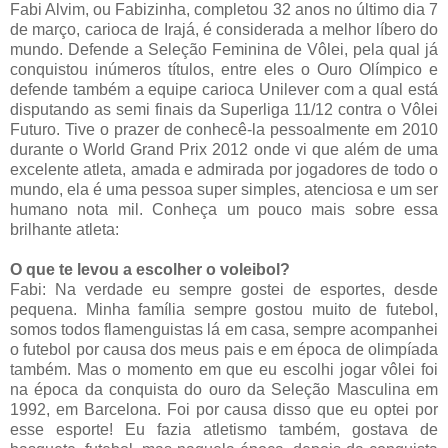
Fabi Alvim, ou Fabizinha, completou 32 anos no último dia 7
de março, carioca de Irajá, é considerada a melhor líbero do
mundo. Defende a Seleção Feminina de Vôlei, pela qual já
conquistou inúmeros títulos, entre eles o Ouro Olímpico e
defende também a equipe carioca Unilever com a qual está
disputando as semi finais da Superliga 11/12 contra o Vôlei
Futuro. Tive o prazer de conhecê-la pessoalmente em 2010
durante o World Grand Prix 2012 onde vi que além de uma
excelente atleta, amada e admirada por jogadores de todo o
mundo, ela é uma pessoa super simples, atenciosa e um ser
humano nota mil. Conheça um pouco mais sobre essa
brilhante atleta:
O que te levou a escolher o voleibol?
Fabi: Na verdade eu sempre gostei de esportes, desde
pequena. Minha família sempre gostou muito de futebol,
somos todos flamenguistas lá em casa, sempre acompanhei
o futebol por causa dos meus pais e em época de olimpíada
também. Mas o momento em que eu escolhi jogar vôlei foi
na época da conquista do ouro da Seleção Masculina em
1992, em Barcelona. Foi por causa disso que eu optei por
esse esporte! Eu fazia atletismo também, gostava de