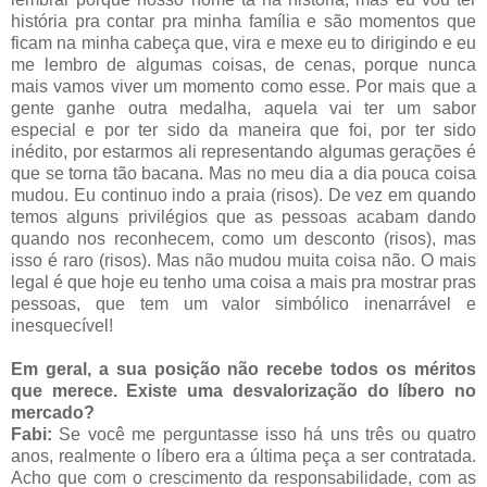
história pra contar pra minha família e são momentos que
ficam na minha cabeça que, vira e mexe eu to dirigindo e eu
me lembro de algumas coisas, de cenas, porque nunca
mais vamos viver um momento como esse. Por mais que a
gente ganhe outra medalha, aquela vai ter um sabor
especial e por ter sido da maneira que foi, por ter sido
inédito, por estarmos ali representando algumas gerações é
que se torna tão bacana. Mas no meu dia a dia pouca coisa
mudou. Eu continuo indo a praia (risos). De vez em quando
temos alguns privilégios que as pessoas acabam dando
quando nos reconhecem, como um desconto (risos), mas
isso é raro (risos). Mas não mudou muita coisa não. O mais
legal é que hoje eu tenho uma coisa a mais pra mostrar pras
pessoas, que tem um valor simbólico inenarrável e
inesquecível!
Em geral, a sua posição não recebe todos os méritos
que merece. Existe uma desvalorização do líbero no
mercado?
Fabi:
Se você me perguntasse isso há uns três ou quatro
anos, realmente o líbero era a última peça a ser contratada.
Acho que com o crescimento da responsabilidade, com as