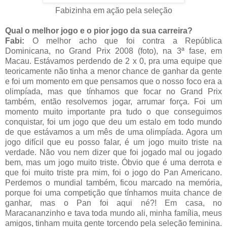
Fabizinha em ação pela seleção
Qual o melhor jogo e o pior jogo da sua carreira?
Fabi:
O melhor acho que foi contra a República
Dominicana, no Grand Prix 2008 (foto), na 3ª fase, em
Macau. Estávamos perdendo de 2 x 0, pra uma equipe que
teoricamente não tinha a menor chance de ganhar da gente
e foi um momento em que pensamos que o nosso foco era a
olimpíada, mas que tínhamos que focar no Grand Prix
também, então resolvemos jogar, arrumar força. Foi um
momento muito importante pra tudo o que conseguimos
conquistar, foi um jogo que deu um estalo em todo mundo
de que estávamos a um mês de uma olimpíada. Agora um
jogo difícil que eu posso falar, é um jogo muito triste na
verdade. Não vou nem dizer que foi jogado mal ou jogado
bem, mas um jogo muito triste. Óbvio que é uma derrota e
que foi muito triste pra mim, foi o jogo do Pan Americano.
Perdemos o mundial também, ficou marcado na memória,
porque foi uma competição que tínhamos muita chance de
ganhar, mas o Pan foi aqui né?! Em casa, no
Maracananzinho e tava toda mundo ali, minha família, meus
amigos, tinham muita gente torcendo pela seleção feminina.