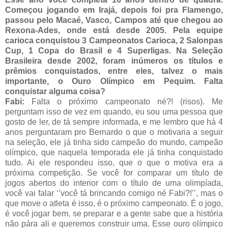
Começou jogando em Irajá, depois foi pra Flamengo,
passou pelo Macaé, Vasco, Campos até que chegou ao
Rexona-Ades, onde está desde 2005. Pela equipe
carioca conquistou 3 Campeonatos Carioca, 2 Salonpas
Cup, 1 Copa do Brasil e 4 Superligas. Na Seleção
Brasileira desde 2002, foram inúmeros os títulos e
prêmios conquistados, entre eles, talvez o mais
importante, o Ouro Olímpico em Pequim. Falta
conquistar alguma coisa?
Fabi:
Falta o próximo campeonato né?! (risos). Me
perguntam isso de vez em quando, eu sou uma pessoa que
gosto de ler, de tá sempre informada, e me lembro que há 4
anos perguntaram pro Bernardo o que o motivaria a seguir
na seleção, ele já tinha sido campeão do mundo, campeão
olímpico, que naquela temporada ele já tinha conquistado
tudo. Ai ele respondeu isso, que o que o motiva era a
próxima competição. Se você for comparar um título de
jogos abertos do interior com o título de uma olimpíada,
você vai falar ‘’você tá brincando comigo né Fabi?!’’, mas o
que move o atleta é isso, é o próximo campeonato. É o jogo,
é você jogar bem, se preparar e a gente sabe que a história
não pára ali e queremos construir uma. Esse ouro olímpico