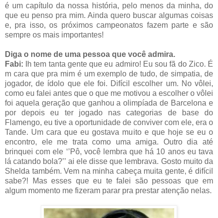
é um capítulo da nossa história, pelo menos da minha, do
que eu penso pra mim. Ainda quero buscar algumas coisas
e, pra isso, os próximos campeonatos fazem parte e são
sempre os mais importantes!
Diga o nome de uma pessoa que você admira.
Fabi:
Ih tem tanta gente que eu admiro! Eu sou fã do Zico. É
m cara que pra mim é um exemplo de tudo, de simpatia, de
jogador, de ídolo que ele foi. Difícil escolher um. No vôlei,
como eu falei antes que o que me motivou a escolher o vôlei
foi aquela geração que ganhou a olimpíada de Barcelona e
por depois eu ter jogado nas categorias de base do
Flamengo, eu tive a oportunidade de conviver com ele, era o
Tande. Um cara que eu gostava muito e que hoje se eu o
encontro, ele me trata como uma amiga. Outro dia até
brinquei com ele ‘’Pô, você lembra que há 10 anos eu tava
lá catando bola?’’ ai ele disse que lembrava. Gosto muito da
Shelda também. Vem na minha cabeça muita gente, é difícil
sabe?! Mas esses que eu te falei são pessoas que em
algum momento me fizeram parar pra prestar atenção nelas.