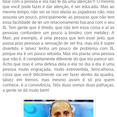
falar com a pessoa e ela não te dá uma atenção?! O mínimo
que você pode fazer é dar atenção, é ser educada. Mas ao
mesmo tempo, não sei se isso afasta as jogadoras não, mas
assusta um pouco, principalmente as pessoas que não tem
essa facilidade de ter um relacionamento bacana com o seu
fã. Tem gente que é tímido, que não tem essa coisa e aí as
pessoas confundem um pouco a timidez com metidez. A
Mari, por exemplo, é uma pessoa que tem esse jeito, que
passa pras pessoas a sensação de ser fria, mas ela é super
divertida e talvez tenha um pouco de problema com fã,
porque ela é um pouco retraída. Mas ela planta uma pessoa
que não é, é completamente diferente do que ela parece ser.
Acho que isso é uma defesa dela e ela no dia a dia é uma
pessoa muito engraçada, muito extrovertida, brincalhona,
coisa que você dificilmente vai ver fazer dentro da quadra,
talvez em treinos, mas mesmo assim é só pra quem
conhece, é a convivência. Nós duas somos duas palhaças,
a gente se dá muito bem!