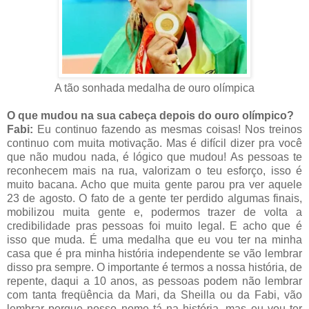
A tão sonhada medalha de ouro olímpica
O que mudou na sua cabeça depois do ouro olímpico?
Fabi:
Eu continuo fazendo as mesmas coisas! Nos treinos
continuo com muita motivação. Mas é difícil dizer pra você
que não mudou nada, é lógico que mudou! As pessoas te
reconhecem mais na rua, valorizam o teu esforço, isso é
muito bacana. Acho que muita gente parou pra ver aquele
23 de agosto. O fato de a gente ter perdido algumas finais,
mobilizou muita gente e, podermos trazer de volta a
credibilidade pras pessoas foi muito legal. E acho que é
isso que muda. É uma medalha que eu vou ter na minha
casa que é pra minha história independente se vão lembrar
disso pra sempre. O importante é termos a nossa história, de
repente, daqui a 10 anos, as pessoas podem não lembrar
com tanta freqüência da Mari, da Sheilla ou da Fabi, vão
lembrar porque nosso nome tá na história, mas eu vou ter