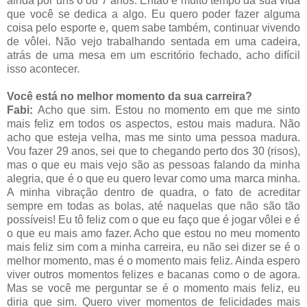
ainda por uns 6 ou 7 anos. Então é muito tempo da sua vida
que você se dedica a algo. Eu quero poder fazer alguma
coisa pelo esporte e, quem sabe também, continuar vivendo
de vôlei. Não vejo trabalhando sentada em uma cadeira,
atrás de uma mesa em um escritório fechado, acho difícil
isso acontecer.
Você está no melhor momento da sua carreira?
Fabi:
Acho que sim. Estou no momento em que me sinto
mais feliz em todos os aspectos, estou mais madura. Não
acho que esteja velha, mas me sinto uma pessoa madura.
Vou fazer 29 anos, sei que to chegando perto dos 30 (risos),
mas o que eu mais vejo são as pessoas falando da minha
alegria, que é o que eu quero levar como uma marca minha.
A minha vibração dentro de quadra, o fato de acreditar
sempre em todas as bolas, até naquelas que não são tão
possíveis! Eu tô feliz com o que eu faço que é jogar vôlei e é
o que eu mais amo fazer. Acho que estou no meu momento
mais feliz sim com a minha carreira, eu não sei dizer se é o
melhor momento, mas é o momento mais feliz. Ainda espero
viver outros momentos felizes e bacanas como o de agora.
Mas se você me perguntar se é o momento mais feliz, eu
diria que sim. Quero viver momentos de felicidades mais