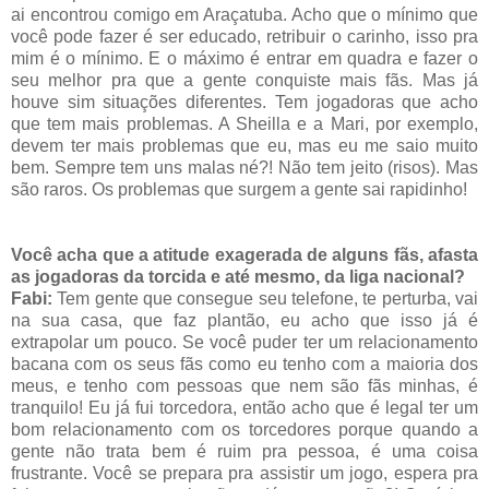
ai encontrou comigo em Araçatuba. Acho que o mínimo que
você pode fazer é ser educado, retribuir o carinho, isso pra
mim é o mínimo. E o máximo é entrar em quadra e fazer o
seu melhor pra que a gente conquiste mais fãs. Mas já
houve sim situações diferentes. Tem jogadoras que acho
que tem mais problemas. A Sheilla e a Mari, por exemplo,
devem ter mais problemas que eu, mas eu me saio muito
bem. Sempre tem uns malas né?! Não tem jeito (risos). Mas
são raros. Os problemas que surgem a gente sai rapidinho!
Você acha que a atitude exagerada de alguns fãs, afasta
as jogadoras da torcida e até mesmo, da liga nacional?
Fabi:
Tem gente que consegue seu telefone, te perturba, vai
na sua casa, que faz plantão, eu acho que isso já é
extrapolar um pouco. Se você puder ter um relacionamento
bacana com os seus fãs como eu tenho com a maioria dos
meus, e tenho com pessoas que nem são fãs minhas, é
tranquilo! Eu já fui torcedora, então acho que é legal ter um
bom relacionamento com os torcedores porque quando a
gente não trata bem é ruim pra pessoa, é uma coisa
frustrante. Você se prepara pra assistir um jogo, espera pra