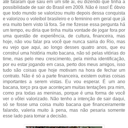
até falaram que saiu em um site ai, eu dizendo que tinha a
possibilidade de sair do Brasil em 2009. Não é isso! É óbvio
que todo mundo se valorizou muito depois dessa conquista
e valorizou o voleibol brasileiro e o feminino em geral que já
era muito bem visto lá fora. Se me fizesse essa pergunta há
um tempo, eu diria que tinha muita vontade de jogar fora por
uma questão de experiência, de cultura, financeira, mas
hoje, não vou falar pra você que nunca sairia do Rio, mas
eu vejo que aqui, ao longo desses quatro anos, que eu
construí uma história muito bacana, não só pelas vitórias do
time, mas pelo meu crescimento, pela minha identificação,
por eu estar jogando em casa, perto dos meus amigos, isso
tudo são coisas que hoje motivam na hora de fechar um
contrato. Não é só a parte financeira, existem outras coisas
importantes a serem vistas. Eu vou esperar. É um ano
bacana, torço pra que aconteçam muitas tentações pra mim,
como pra todas as meninas, porque é uma forma de você
ver o vôlei valorizado. Não tenho a intenção de sair daqui,
só se fosse uma coisa muito bacana que financeiramente
falando, valeria muito à pena, mas não pesaria somente
esse lado para tomar a decisão.