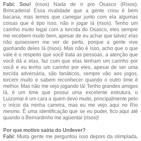
Fabi: Sou!
(risos) Nada de ir pro Osasco (Risos).
Brincadeira! Essa rivalidade que a gente criou é bem
bacana, mas temos que carregar junto com ela algumas
coisas que é tipo isso, não ir jogar lá (risos). Tenho um
carinho muito legal com a torcida do Osasco, eles sempre
me recebem muito bem, apesar de eu achar que talvez elas
não quisessem me ver de perto, porque a gente vive
ganhando deles lá (risos). Mas não é isso, acho que o que
vale é o respeito que você trata as pessoas, a atenção que
você dá a elas, faz com que elas tenham um carinho por
você e eu tenho um carinho por eles, apesar de ser uma
torcida adversária, são fanáticos, sempre vão aos jogos,
torcem muito e sabem reconhecer quando o outro time é
melhor. Mas não me vejo jogando lá! Tenho grandes amigos
lá, é um time que possui uma excelente estrutura, o
Luizomar é um cara a quem devo muito, principalmente pelo
o início da minha carreira, mas eu me vejo aqui no Rio
mesmo. É uma identificação que se eu puder, fico aqui até
quando o Bernardinho me agüentar (risos)!
Por que motivo sairia do Unilever?
Fabi:
Muita gente me perguntou isso depois da olimpíada,