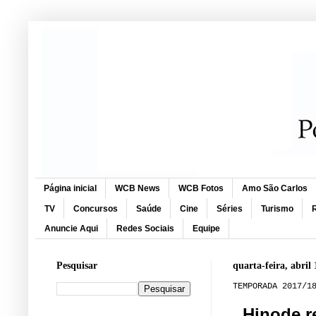
Página inicial
WCB News
WCB Fotos
Amo São Carlos
TV
Concursos
Saúde
Cine
Séries
Turismo
R
Anuncie Aqui
Redes Sociais
Equipe
Pesquisar
quarta-feira, abril 
TEMPORADA 2017/1
Hinode r