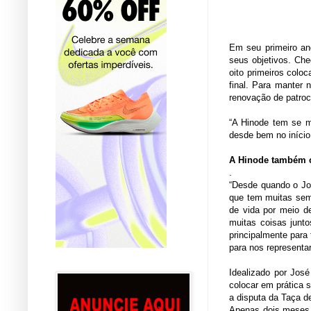
Em seu primeiro an
seus objetivos. Che
oito primeiros colo
final. Para manter
renovação de patroc
“A Hinode tem se m
desde bem no início
A Hinode também c
.
“Desde quando o Jo
que tem muitas seme
de vida por meio d
muitas coisas junt
principalmente para
para nos representa
Idealizado por Jos
colocar em prática 
a disputa da Taça de
Apenas dois meses a