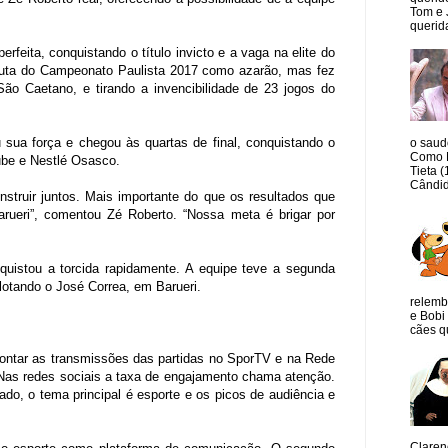
Tom e 
querida
eita, conquistando o título invicto e a vaga na elite do
sputa do Campeonato Paulista 2017 como azarão, mas fez
ão Caetano, e tirando a invencibilidade de 23 jogos do
 sua força e chegou às quartas de final, conquistando o
o saud
Como M
lube e Nestlé Osasco.
Tieta 
Cândid
struir juntos. Mais importante do que os resultados que
arueri”, comentou Zé Roberto. “Nossa meta é brigar por
nquistou a torcida rapidamente. A equipe teve a segunda
lotando o José Correa, em Barueri.
relemb
e Bobi 
cães qu
ontar as transmissões das partidas no SporTV e na Rede
 Nas redes sociais a taxa de engajamento chama atenção.
o, o tema principal é esporte e os picos de audiência e
Claren