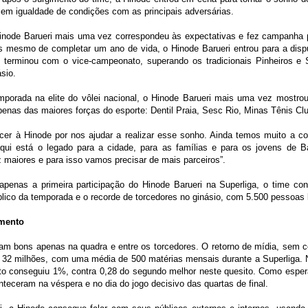
a em igualdade de condições com as principais adversárias.
inode Barueri mais uma vez correspondeu às expectativas e fez campanha perf
tes mesmo de completar um ano de vida, o Hinode Barueri entrou para a di
terminou com o vice-campeonato, superando os tradicionais Pinheiros e S
sio.
porada na elite do vôlei nacional, o Hinode Barueri mais uma vez mostrou
 apenas das maiores forças do esporte: Dentil Praia, Sesc Rio, Minas Tênis C
er à Hinode por nos ajudar a realizar esse sonho. Ainda temos muito a con
qui está o legado para a cidade, para as famílias e para os jovens de B
 maiores e para isso vamos precisar de mais parceiros”.
apenas a primeira participação do Hinode Barueri na Superliga, o time co
lico da temporada e o recorde de torcedores no ginásio, com 5.500 pessoas 
imento
am bons apenas na quadra e entre os torcedores. O retorno de mídia, sem c
$ 32 milhões, com uma média de 500 matérias mensais durante a Superliga.
o conseguiu 1%, contra 0,28 do segundo melhor neste quesito. Como esperad
onteceram na véspera e no dia do jogo decisivo das quartas de final.