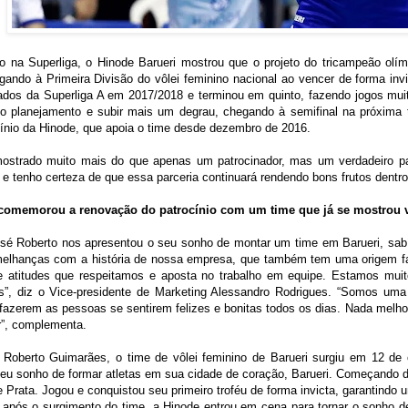
o na Superliga, o Hinode Barueri mostrou que o projeto do tricampeão olí
gando à Primeira Divisão do vôlei feminino nacional ao vencer de forma invi
cados da Superliga A em 2017/2018 e terminou em quinto, fazendo jogos mui
 no planejamento e subir mais um degrau, chegando à semifinal na próxima
ínio da Hinode, que apoia o time desde dezembro de 2016.
ostrado muito mais do que apenas um patrocinador, mas um verdadeiro par
 e tenho certeza de que essa parceria continuará rendendo bons frutos dentr
omemorou a renovação do patrocínio com um time que já se mostrou 
sé Roberto nos apresentou o seu sonho de montar um time em Barueri, sab
lhanças com a história de nossa empresa, que também tem uma origem famil
e atitudes que respeitamos e aposta no trabalho em equipe. Estamos muit
os”, diz o Vice-presidente de Marketing Alessandro Rodrigues. “Somos um
 fazerem as pessoas se sentirem felizes e bonitas todos os dias. Nada melho
r”, complementa.
é Roberto Guimarães, o time de vôlei feminino de Barueri surgiu em 12 de 
seu sonho de formar atletas em sua cidade de coração, Barueri. Começando 
 Prata. Jogou e conquistou seu primeiro troféu de forma invicta, garantindo
pós o surgimento do time, a Hinode entrou em cena para tornar o sonho de 