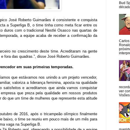
Bud Sp
década
mpico José Roberto Guimarães é consistente e conquista
cta a Superliga B, o time tinha como meta ficar entre os
to duros com o tradicional Nestlé Osasco nas quartas de
 temporada, a equipe acaba de receber a confirmação da
Carlos
Ronald
próxim
ceiro no crescimento deste time. Acreditaram na gente
interpr
o e fora das quadras.”, disse José Roberto Guimarães.
vencedor em suas primeiras temporadas.
íamos que estávamos nos unindo a um projeto vencedor,
iar, valoriza a liderança feminina, aposta na qualidade
record
o satisfeitos e acreditamos que ainda vamos conquistar
ver co
a empresa que preza pela qualidade em nossos produtos
Visões
r do que um time de mulheres que represente esta atitude
outubro de 2016, após o tricampeão olímpico finalmente
de baixo, o time se reuniu em pouco mais de um mês para
 uma vaga na Superliga B.
querid
Zé Roberto real, oferecendo a possibilidade de a equipe