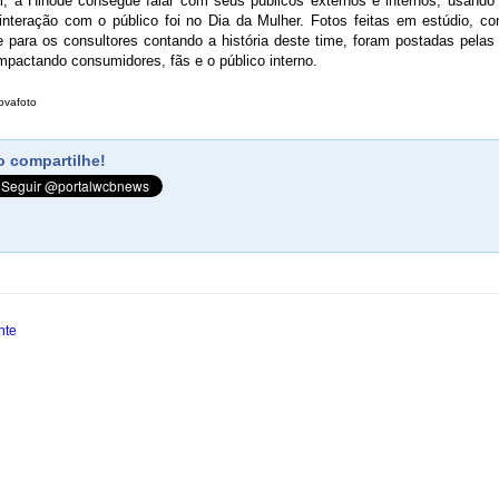
i, a Hinode consegue falar com seus públicos externos e internos, usand
nteração com o público foi no Dia da Mulher. Fotos feitas em estúdio, c
 para os consultores contando a história deste time, foram postadas pelas
impactando consumidores, fãs e o público interno.
ovafoto
 compartilhe!
nte