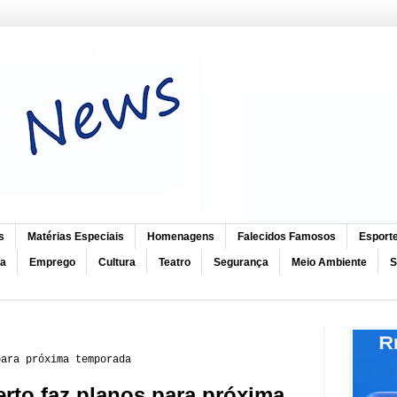
s
Matérias Especiais
Homenagens
Falecidos Famosos
Esport
ca
Emprego
Cultura
Teatro
Segurança
Meio Ambiente
S
para próxima temporada
rto faz planos para próxima