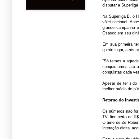
disputar a Superlig
Na Superliga B, o H
vôlei nacional. An
grande campanha e 
Osasco em seu giná
Em sua primeira tem
quinto lugar, atrás
“Só temos a agradec
conquistamos até a
conquistas cada vez
Apesar de ter sido 
melhor média de púb
Retorno do invest
Os números não for
TV, fico perto de R
O time de Zé Robert
interação digital ac