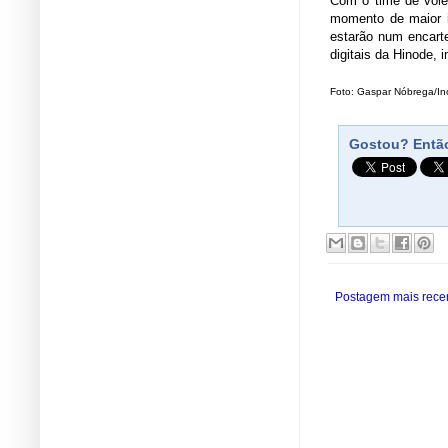
Com o time de vôle
momento de maior i
estarão num encarte
digitais da Hinode, 
Foto: Gaspar Nóbrega/In
Gostou? Então
Postagem mais rece