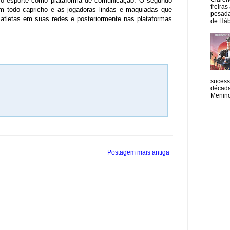
o o esporte como plataforma de comunicação. O segundo
freiras
om todo capricho e as jogadoras lindas e maquiadas que
pesada
 atletas em suas redes e posteriormente nas plataformas
de Hábi
sucess
década
Menino
Postagem mais antiga