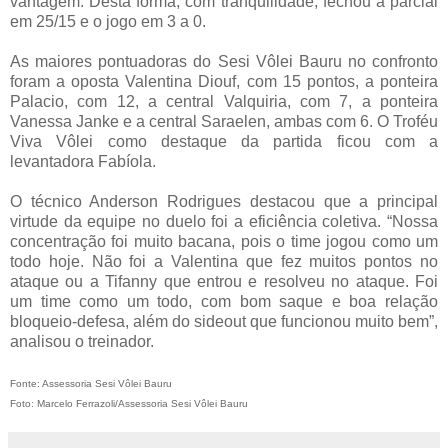
vantagem. Desta forma, com tranquilidade, fechou a parcial
em 25/15 e o jogo em 3 a 0.
As maiores pontuadoras do Sesi Vôlei Bauru no confronto
foram a oposta Valentina Diouf, com 15 pontos, a ponteira
Palacio, com 12, a central Valquiria, com 7, a ponteira
Vanessa Janke e a central Saraelen, ambas com 6. O Troféu
Viva Vôlei como destaque da partida ficou com a
levantadora Fabíola.
O técnico Anderson Rodrigues destacou que a principal
virtude da equipe no duelo foi a eficiência coletiva. “Nossa
concentração foi muito bacana, pois o time jogou como um
todo hoje. Não foi a Valentina que fez muitos pontos no
ataque ou a Tifanny que entrou e resolveu no ataque. Foi
um time como um todo, com bom saque e boa relação
bloqueio-defesa, além do sideout que funcionou muito bem”,
analisou o treinador.
Fonte: Assessoria Sesi Vôlei Bauru
Foto: Marcelo Ferrazoli/Assessoria Sesi Vôlei Bauru