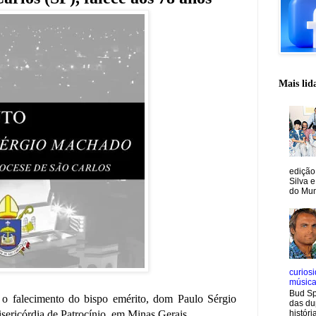
Mais lid
edição
Silva e
do Mun
curiosi
músic
Bud Sp
 o falecimento do bispo emérito, dom Paulo Sérgio
das du
históri
ericórdia de Patrocínio, em Minas Gerais.