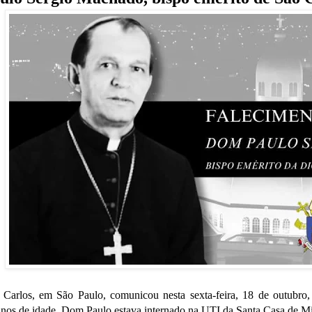
Carlos, em São Paulo, comunicou nesta sexta-feira, 18 de outubro,
nos de idade. Dom Paulo estava internado na UTI da Santa Casa de Mis