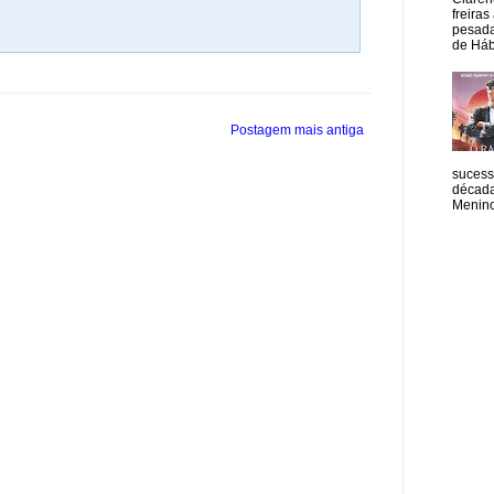
freiras
pesada
de Hábi
Postagem mais antiga
sucess
década
Menino