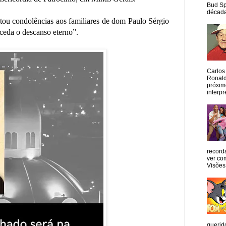
Bud Sp
década
tou condolências aos familiares de dom Paulo Sérgio
nceda o descanso eterno”.
Carlos
Ronald
próxim
interpr
record
ver co
Visões
querid