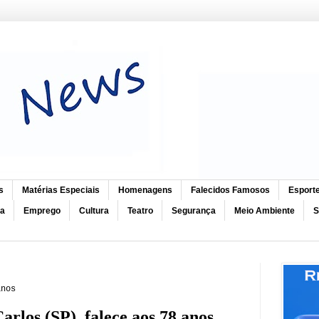
s
Matérias Especiais
Homenagens
Falecidos Famosos
Esport
ca
Emprego
Cultura
Teatro
Segurança
Meio Ambiente
S
anos
rlos (SP), falece aos 78 anos