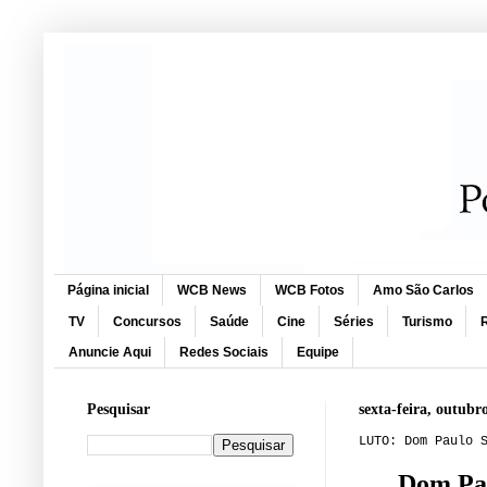
Página inicial
WCB News
WCB Fotos
Amo São Carlos
TV
Concursos
Saúde
Cine
Séries
Turismo
R
Anuncie Aqui
Redes Sociais
Equipe
Pesquisar
sexta-feira, outubr
LUTO: Dom Paulo 
Dom Pau