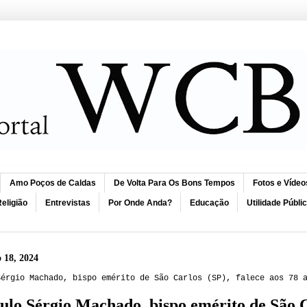
Amo Poços de Caldas
De Volta Para Os Bons Tempos
Fotos e Vídeo
eligião
Entrevistas
Por Onde Anda?
Educação
Utilidade Públi
o 18, 2024
Sérgio Machado, bispo emérito de São Carlos (SP), falece aos 78 
lo Sérgio Machado, bispo emérito de São Ca