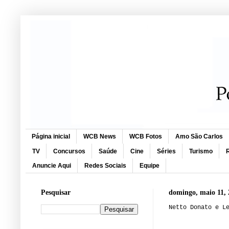
Página inicial
WCB News
WCB Fotos
Amo São Carlos
TV
Concursos
Saúde
Cine
Séries
Turismo
R
Anuncie Aqui
Redes Sociais
Equipe
Pesquisar
domingo, maio 11, 
Netto Donato e L