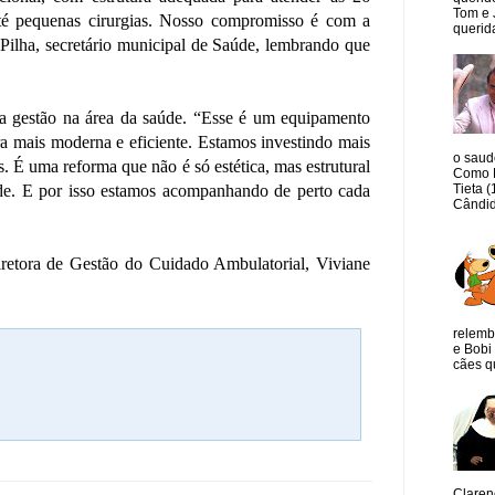
Tom e 
 até pequenas cirurgias. Nosso compromisso é com a
querida
 Pilha, secretário municipal de Saúde, lembrando que
a gestão na área da saúde. “Esse é um equipamento
a mais moderna e eficiente. Estamos investindo mais
o saud
s. É uma reforma que não é só estética, mas estrutural
Como M
Tieta 
de. E por isso estamos acompanhando de perto cada
Cândid
iretora de Gestão do Cuidado Ambulatorial, Viviane
relemb
e Bobi 
cães qu
Claren