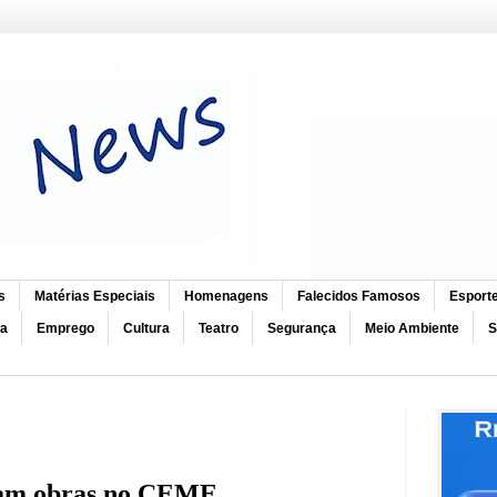
s
Matérias Especiais
Homenagens
Falecidos Famosos
Esport
ca
Emprego
Cultura
Teatro
Segurança
Meio Ambiente
S
ham obras no CEME