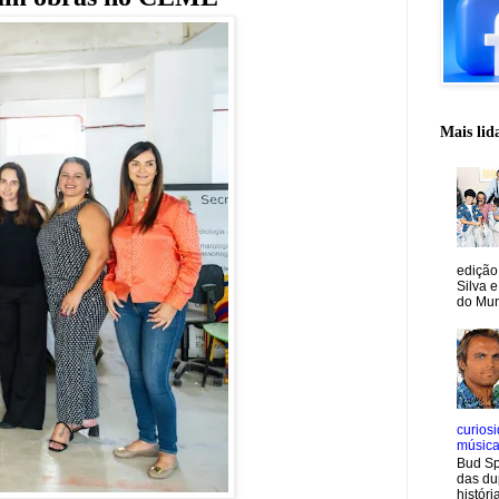
Mais lid
edição
Silva e
do Mun
curiosi
músic
Bud Sp
das du
históri