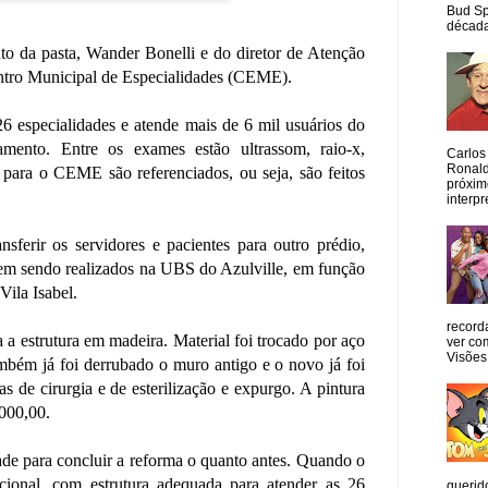
Bud Sp
década
to da pasta, Wander Bonelli e do diretor de Atenção
ntro Municipal de Especialidades (CEME).
 especialidades e atende mais de 6 mil usuários do
mento. Entre os exames estão ultrassom, raio-x,
Carlos
Ronald
 para o CEME são referenciados, ou seja, são feitos
próxim
interpr
nsferir os servidores e pacientes para outro prédio,
ecem sendo realizados na UBS do Azulville, em função
ila Isabel.
record
 estrutura em madeira. Material foi trocado por aço
ver co
Visões
mbém já foi derrubado o muro antigo e o novo já foi
s de cirurgia e de esterilização e expurgo. A pintura
.000,00.
de para concluir a reforma o quanto antes. Quando o
ional, com estrutura adequada para atender as 26
querid