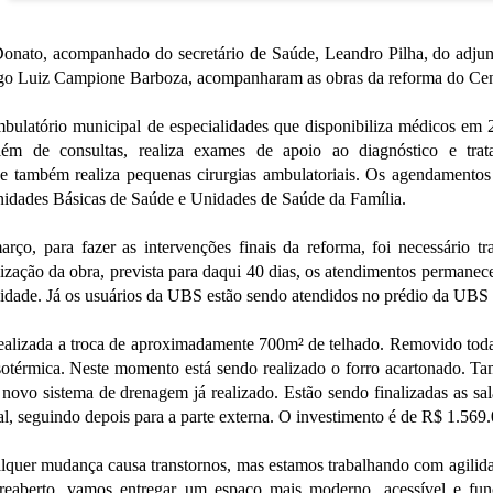
Donato, acompanhado do secretário de Saúde, Leandro Pilha, do adjun
ago Luiz Campione Barboza, acompanharam as obras da reforma do Ce
atório municipal de especialidades que disponibiliza médicos em 26
m de consultas, realiza exames de apoio ao diagnóstico e trata
 e também realiza pequenas cirurgias ambulatoriais. Os agendamentos
nidades Básicas de Saúde e Unidades de Saúde da Família.
ço, para fazer as intervenções finais da reforma, foi necessário tra
alização da obra, prevista para daqui 40 dias, os atendimentos perman
idade. Já os usuários da UBS estão sendo atendidos no prédio da UBS V
alizada a troca de aproximadamente 700m² de telhado. Removido toda a
isotérmica. Neste momento está sendo realizado o forro acartonado. Ta
novo sistema de drenagem já realizado. Estão sendo finalizadas as sala
nal, seguindo depois para a parte externa. O investimento é de R$ 1.569
quer mudança causa transtornos, mas estamos trabalhando com agilida
aberto, vamos entregar um espaço mais moderno, acessível e func