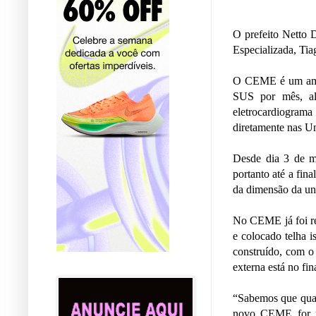
O prefeito Netto 
Especializada, Ti
O CEME é um ambul
SUS por mês, alé
eletrocardiograma
diretamente nas U
Desde dia 3 de mar
portanto até a fin
da dimensão da un
No CEME já foi re
e colocado telha 
construído, com o 
externa está no fi
“Sabemos que qual
novo CEME for re