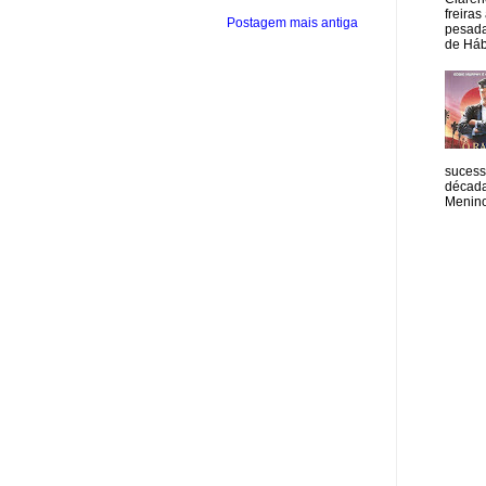
freiras
Postagem mais antiga
pesada
de Hábi
sucess
década
Menino