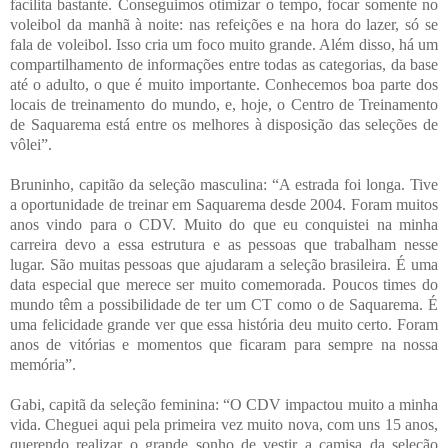
facilita bastante. Conseguimos otimizar o tempo, focar somente no
voleibol da manhã à noite: nas refeições e na hora do lazer, só se
fala de voleibol. Isso cria um foco muito grande. Além disso, há um
compartilhamento de informações entre todas as categorias, da base
até o adulto, o que é muito importante. Conhecemos boa parte dos
locais de treinamento do mundo, e, hoje, o Centro de Treinamento
de Saquarema está entre os melhores à disposição das seleções de
vôlei”.
Bruninho, capitão da seleção masculina: “A estrada foi longa. Tive
a oportunidade de treinar em Saquarema desde 2004. Foram muitos
anos vindo para o CDV. Muito do que eu conquistei na minha
carreira devo a essa estrutura e as pessoas que trabalham nesse
lugar. São muitas pessoas que ajudaram a seleção brasileira. É uma
data especial que merece ser muito comemorada. Poucos times do
mundo têm a possibilidade de ter um CT como o de Saquarema. É
uma felicidade grande ver que essa história deu muito certo. Foram
anos de vitórias e momentos que ficaram para sempre na nossa
memória”.
Gabi, capitã da seleção feminina: “O CDV impactou muito a minha
vida. Cheguei aqui pela primeira vez muito nova, com uns 15 anos,
querendo realizar o grande sonho de vestir a camisa da seleção